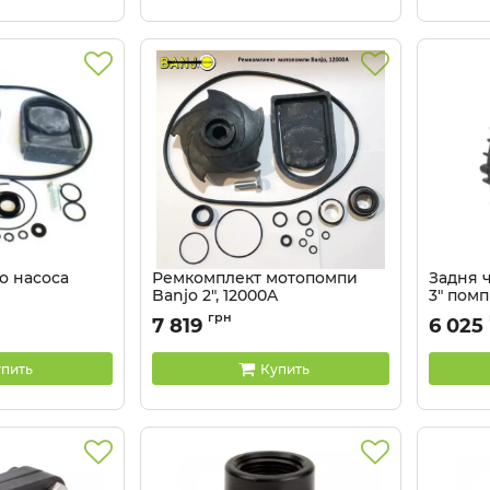
о насоса
Ремкомплект мотопомпи
Задня ч
Banjo 2", 12000A
3" помп
Артикул:
12000А
Артикул:
грн
7 819
6 025
пить
Купить