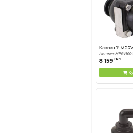
Клапан 1" MPRV
Артикул:
MPRV100-1
грн
8 159
Ку