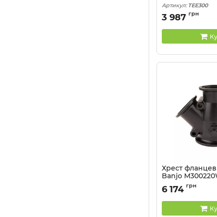
Артикул:
TEE300
грн
3 987
Ку
Хрест фланцевий
Banjo M30022
Артикул:
M300220
грн
6 174
Ку