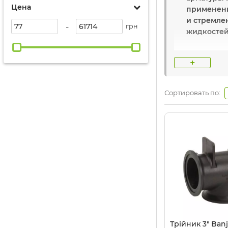
Цена
применени
и стремле
-
грн
жидкостей
Основные 
+
Самое изв
Сортировать по:
Название 
Страна:
СШ
Компания
интернете
оригиналь
Трійник 3" Ban