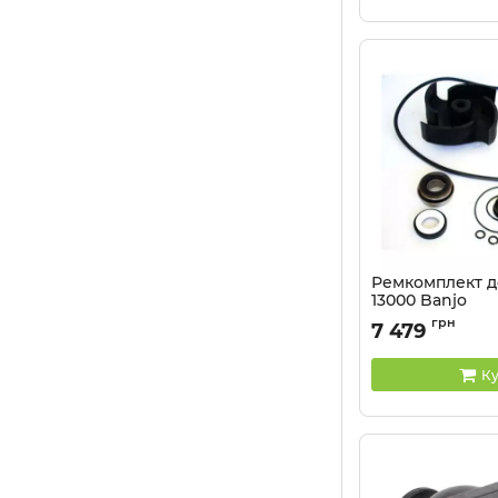
Ремкомплект д
13000 Banjo
Артикул:
13000
грн
7 479
Ку