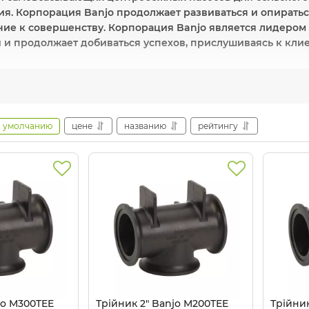
я. Корпорация Banjo продолжает развиваться и опиратьс
ние к совершенству. Корпорация Banjo является лидером
 и продолжает добиваться успехов, прислушиваясь к кли
преимущества
: инновационные разработки, высокое каче
естное оборудование
: Full Port 2, кран 2, клапан CV300, а
умолчанию
цене
названию
рейтингу
производителя
: Banjo Corporation.
А
Где купить оборудование 
Agrozon.com.ua
предлагает купить оригинальные препараты
 и с удобными условиями доставки по Украине. Мы предост
ность происхождения товара!
jo M300TEE
Трійник 2" Banjo M200TEE
Трійник