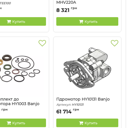
MHV220A
TEE100
Артикул:
MHV220A
н
грн
8 321
Купить
Купить
плект до
Гідромотор HY10131 Banjo
отора HY1003 Banjo
Артикул:
HY10131
HY1003
грн
грн
61 714
Купить
Купить