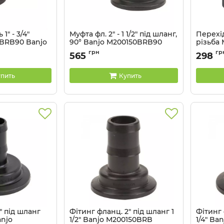
1" - 3/4"
Муфта фл. 2" - 1 1/2" під шланг,
Перехідн
BRB90 Banjo
90° Banjo M200150BRB90
різьба 
RB90
Артикул:
M200150BRB90
Артикул:
грн
гр
565
298
пить
Купить
1" під шланг
Фітинг фланц. 2" під шланг 1
Фітинг 
njo
1/2" Banjo M200150BRB
1/4" Ba