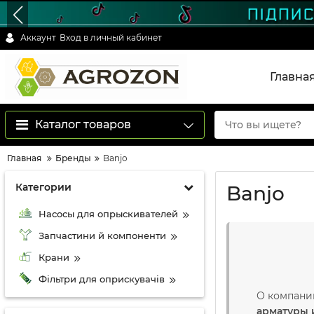
Аккаунт
Вход в личный кабинет
Главна
Каталог товаров
Главная
Бренды
Banjo
Категории
Banjo
Насосы для опрыскивателей
Запчастини й компоненти
Крани
Фільтри для оприскувачів
О компани
арматуры 