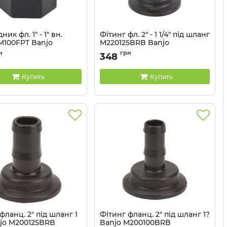
ик фл. 1" - 1" вн.
Фітинг фл. 2" - 1 1/4" під шланг
M100FPT Banjo
M220125BRB Banjo
M100FPT
Артикул:
M220125BRB
н
грн
348
Купить
Купить
фланц. 2" під шланг 1
Фітинг фланц. 2" під шланг 1?
njo M200125BRB
Banjo M200100BRB