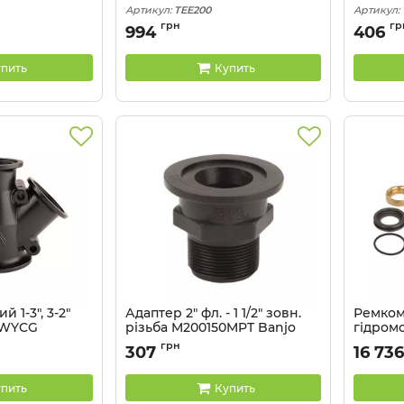
Артикул:
TEE200
Артикул:
грн
гр
994
406
пить
Купить
 1-3", 3-2"
Адаптер 2" фл. - 1 1/2" зовн.
Ремком
0WYCG
різьба M200150MPT Banjo
гідром
WYCG
Артикул:
M200150MPT
Артикул:
грн
307
16 736
пить
Купить