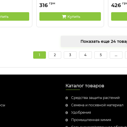
RB
Артикул:
M200150BRB
Артикул:
грн
гр
316
426
пить
Купить
Показать еще 24
1
2
3
4
5
...
Каталог товаров
Средства защиты растений
осы
Семена и посевной материал
Удобрения
Промышленная химия