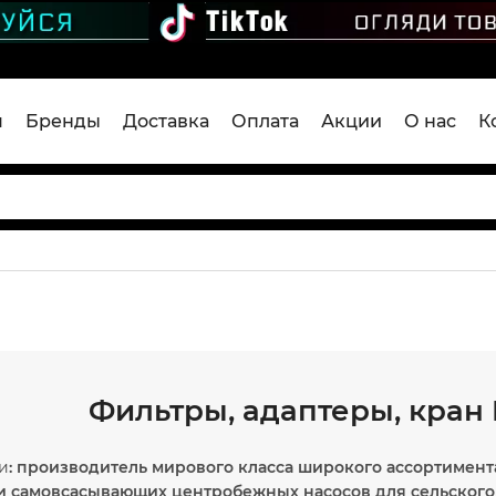
я
Бренды
Доставка
Оплата
Акции
О нас
К
Фильтры, адаптеры, кран 
и
: производитель мирового класса широкого ассортимент
и самовсасывающих центробежных насосов для сельског