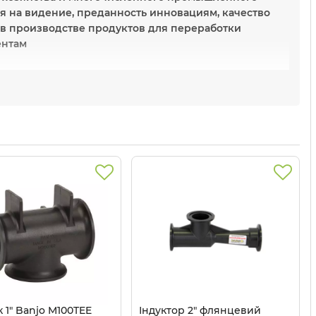
я на видение, преданность инновациям, качество
 в производстве продуктов для переработки
ентам
ство, отличное соотношение цены и качества.
даптер 300D, фильтр LS200-80
Banjo в Украине?
 от производителя Banjo по лучшей цене в
авляем сертификат качества и гарантируем
 1" Banjo M100TEE
Індуктор 2" флянцевий