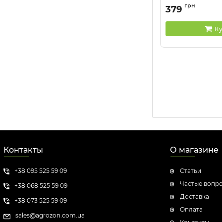
Артикул:
M220100B
грн
379
Ку
Контакты
О магазине
+38 095 525 59 09
Статьи
Частые вопр
+38 068 525 59 09
Доставка
+38 073 525 59 09
Оплата
sales@agrozon.com.ua