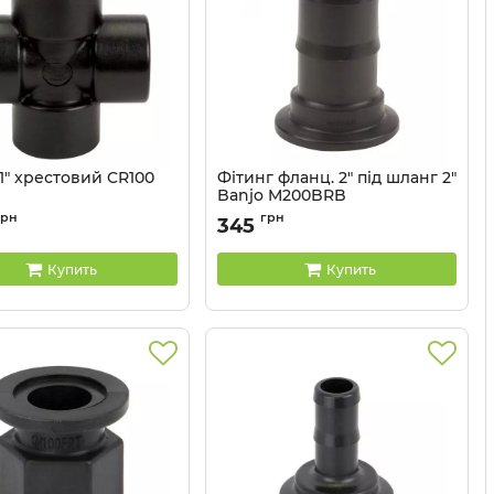
1" хрестовий CR100
Фітинг фланц. 2" під шланг 2"
Banjo M200BRB
CR100
Артикул:
M200BRB
грн
грн
345
Купить
Купить