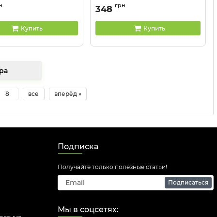
M200125BRB
Артикул:
M200100BRB
н
грн
348
Купить
Купить
 товара
8
все
вперёд »
Подписка
Получайте только полезные статьи!
Подписаться
Мы в соцсетях: