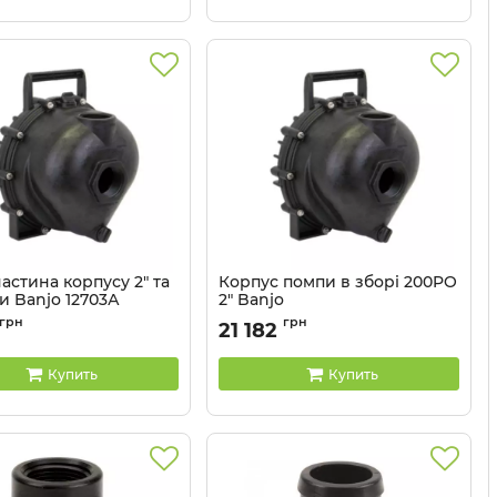
астина корпусу 2" та
Корпус помпи в зборі 200PO
и Banjo 12703А
2" Banjo
12703А
Артикул:
200PO
грн
грн
21 182
Купить
Купить