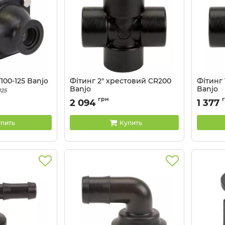
100-125 Banjo
Фітинг 2" хрестовий CR200
Фітинг 
Banjo
Banjo
25
Артикул:
CR200
Артикул:
грн
2 094
1 377
пить
Купить