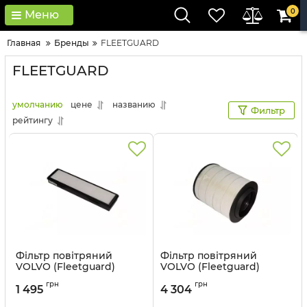
0
Меню
Главная
Бренды
FLEETGUARD
FLEETGUARD
умолчанию
цене
названию
Фильтр
рейтингу
Фільтр повітряний
Фільтр повітряний
VOLVO (Fleetguard)
VOLVO (Fleetguard)
AF26267
AF27970
грн
грн
1 495
4 304
Артикул:
AF26267
Артикул:
AF27970