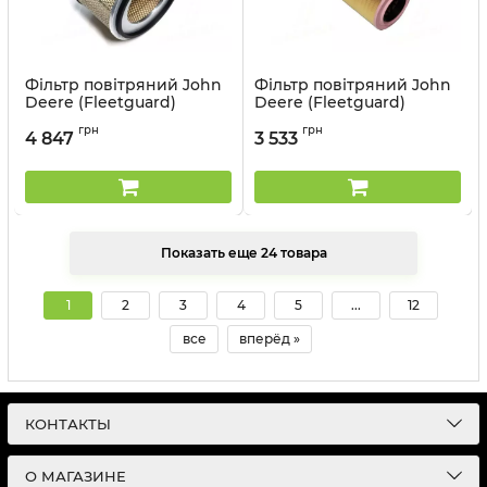
Фільтр повітряний John
Фільтр повітряний John
Deere (Fleetguard)
Deere (Fleetguard)
AF26473
AF27955
грн
грн
4 847
3 533
Артикул:
AF26473
Артикул:
AF27955
Показать еще 24 товара
1
2
3
4
5
...
12
все
вперёд »
КОНТАКТЫ
О МАГАЗИНЕ