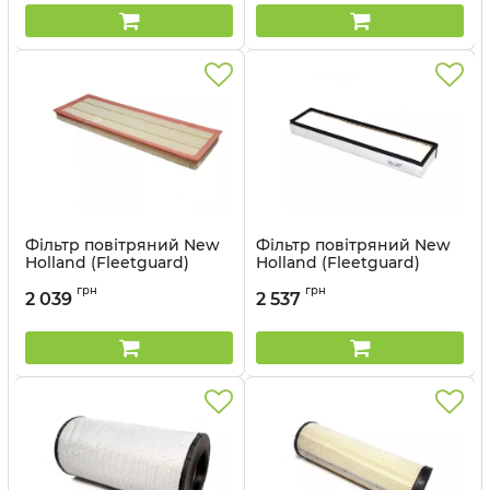
Фільтр повітряний New
Фільтр повітряний New
Holland (Fleetguard)
Holland (Fleetguard)
AF27866
AF25778
грн
грн
2 039
2 537
Артикул:
AF27866
Артикул:
AF25778