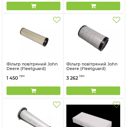
Фільтр повітряний John
Фільтр повітряний John
Deere (Fleetguard)
Deere (Fleetguard)
AF25749
AF26124
грн
грн
1 450
3 262
Артикул:
AF25749
Артикул:
AF26124