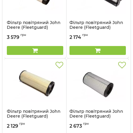
Фільтр повітряний John
Фільтр повітряний John
Deere (Fleetguard)
Deere (Fleetguard)
AF27956
AF26672
грн
грн
3 579
2 174
Артикул:
AF27956
Артикул:
AF26672
Фільтр повітряний John
Фільтр повітряний John
Deere (Fleetguard)
Deere (Fleetguard)
AF25360
AF25748
грн
грн
2 129
2 673
Артикул:
AF25360
Артикул:
AF25748