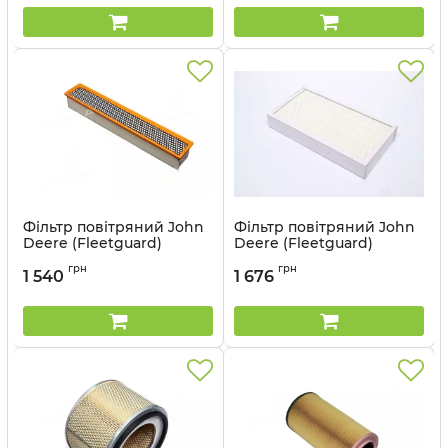
Фільтр повітряний John
Фільтр повітряний John
Deere (Fleetguard)
Deere (Fleetguard)
AF55740
AF26357
грн
грн
1 540
1 676
Артикул:
AF55740
Артикул:
AF26357