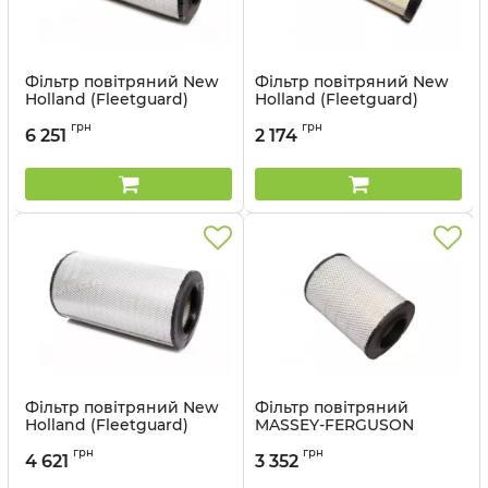
Фільтр повітряний New
Фільтр повітряний New
Holland (Fleetguard)
Holland (Fleetguard)
AF26214
AF25620
грн
грн
6 251
2 174
Артикул:
AF26214
Артикул:
AF25620
Фільтр повітряний New
Фільтр повітряний
Holland (Fleetguard)
MASSEY-FERGUSON
AF25619
(Fleetguard) AF25354
грн
грн
4 621
3 352
Артикул:
AF25619
Артикул:
AF25354