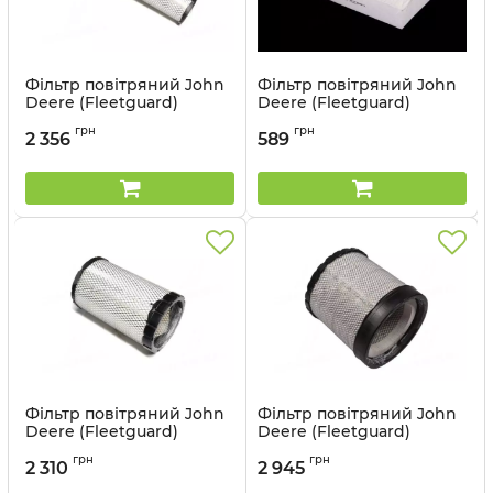
Фільтр повітряний John
Фільтр повітряний John
Deere (Fleetguard)
Deere (Fleetguard)
AF26125
AF27961
грн
грн
2 356
589
Артикул:
AF26125
Артикул:
AF27961
Фільтр повітряний John
Фільтр повітряний John
Deere (Fleetguard)
Deere (Fleetguard)
AF26336
AF26337
грн
грн
2 310
2 945
Артикул:
AF26336
Артикул:
AF26337