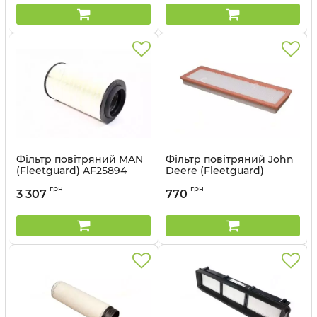
Фільтр повітряний MAN
Фільтр повітряний John
(Fleetguard) AF25894
Deere (Fleetguard)
AF27954
Артикул:
AF25894
грн
грн
3 307
770
Артикул:
AF27954