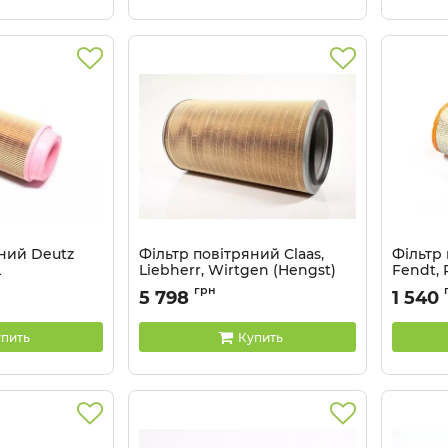
яний Deutz
Фільтр повітряний Claas,
Фільтр 
L
Liebherr, Wirtgen (Hengst)
Fendt, 
E1770L
E735L
грн
5 798
1 540
Артикул:
E1770L
Артикул:
пить
Купить