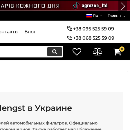
Ru
Гривны
+38 095 525 59 09
онтакты
Блог
+38 068 525 59 09
+38 073 525 59 09
0
engst в Украине
елей автомобильных фильтров. Официально
токонцернов. Также работает над ублажение