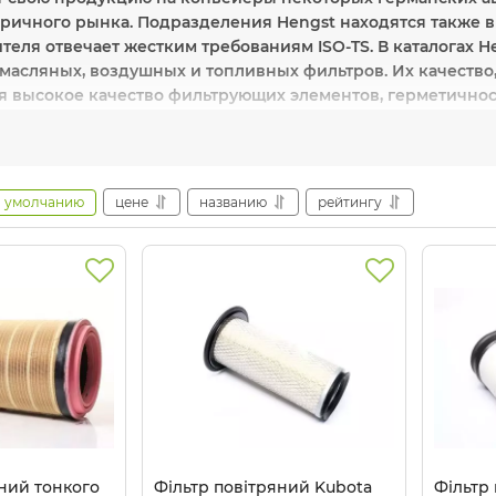
оричного рынка. Подразделения Hengst находятся также в
теля отвечает жестким требованиям ISO-TS. В каталогах 
 масляных, воздушных и топливных фильтров. Их качество,
я высокое качество фильтрующих элементов, герметично
 и серьезный эксплуатационный ресурс. По сути это сам
Hengst. Единственный недостаток: высокая цена. Некото
 часть ассортимента представлена ​​товарами из высоких
ры Hengst с китайских заводов несколько уступают фильт
умолчанию
цене
названию
рейтингу
, продукцию этой компании практически не подделывают.
преимущества компании:
высокий технический уровень, 
ие цены и качества.
естное оборудование:
фильтры
производителя:
Hengst GmbH & Co. KG.
рмания
яний тонкого
Фільтр повітряний Kubota
Фільтр