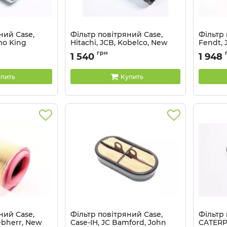
ний Case,
Фільтр повітряний Case,
Фільтр 
mo King
Hitachi, JCB, Kobelco, New
Fendt, 
Holland (Hengst) E1503LS
Holland
грн
1 540
1 948
Артикул:
E1503LS
Артикул:
пить
Купить
ний Case,
Фільтр повітряний Case,
Фільтр
iebherr, New
Case-IH, JC Bamford, John
CATERP