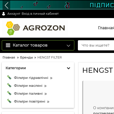
Аккаунт
Вход в личный кабинет
Главна
Каталог товаров
Главная
Бренды
HENGST FILTER
Категории
HENGST 
Фільтри гідравлічні
Фільтри масляні
Фільтри паливні
Фільтри повітряні
О компани
поставляе