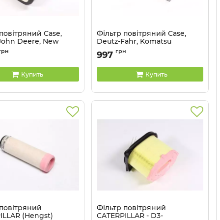
повітряний Case,
Фільтр повітряний Case,
John Deere, New
Deutz-Fahr, Komatsu
 (Hengst) E1561L
(Hengst) E571L
грн
грн
997
E1561L
Артикул:
E571L
Купить
Купить
 повітряний
Фільтр повітряний
ILLAR (Hengst)
CATERPILLAR - D3-