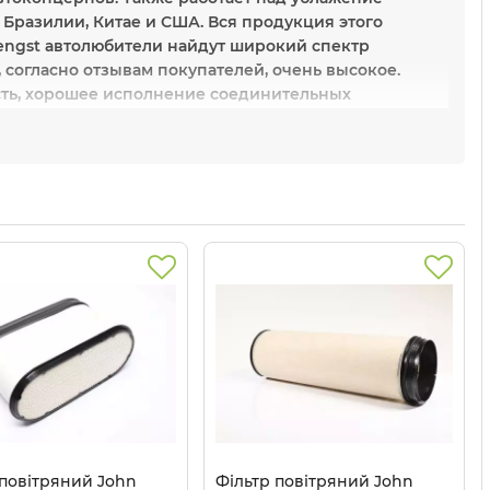
 Бразилии, Китае и США. Вся продукция этого
Hengst автолюбители найдут широкий спектр
 согласно отзывам покупателей, очень высокое.
сть, хорошее исполнение соединительных
ые оригинальные расходники, но уже под именем
рые модели можно условно назвать бюджетными,
 ценовых категорий. Покупатели также отмечают,
рам из других производственных подразделений.
широкий ассортимент изделий, отличное
 повітряний John
Фільтр повітряний John