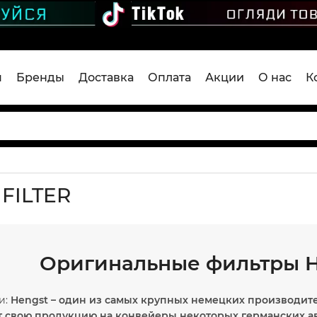
я
Бренды
Доставка
Оплата
Акции
О нас
К
FILTER
Оригинальные фильтры H
и:
Hengst – один из самых крупных немецких производит
т свою продукцию на конвейеры некоторых германских ав