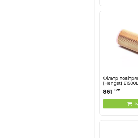
Фільтр повітр
(Hengst) E1500
Артикул:
E1500L
грн
861
Ку