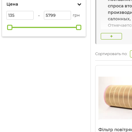
Цена
спроса вт
производи
-
грн
салонных,
Отмечаетс
элементов
+
компании 
но большая
что фильт
Сортировать по:
К счастью
Основные 
соотношен
Самое изв
Название 
Страна:
Ге
Фільтр повітр