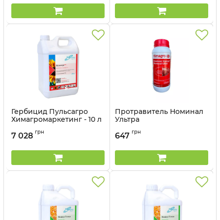
Гербицид Пульсагро
Протравитель Номинал
Химагромаркетинг - 10 л
Ультра
Химагромаркетинг - 1 л
Артикул:
11037041
грн
грн
7 028
647
Артикул:
1403704