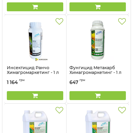
Инсектицид Ранчо
Фунгицид Метакарб
Химагромаркетинг - 1 л
Химагромаркетинг - 1 л
Артикул:
1303709
Артикул:
12037011-1
грн
грн
1 164
647