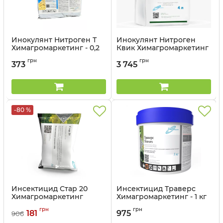
Инокулянт Нитроген Т
Инокулянт Нитроген
Химагромаркетинг - 0,2
Квик Химагромаркетинг
кг
- 4 л
грн
грн
373
3 745
Артикул:
11003702
Артикул:
11003701
-80 %
Инсектицид Стар 20
Инсектицид Траверс
Химагромаркетинг
Химагромаркетинг - 1 кг
(Уценка) - 1 кг
грн
грн
181
975
906
Артикул:
13037011-п