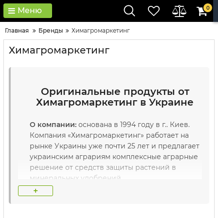
0
Меню
Главная
Бренды
Химагромаркетинг
Химагромаркетинг
Оригинальные продукты от
Химагромаркетинг в Украине
О компании:
основана в 1994 году в г.. Киев.
Компания «Химагромаркетинг» работает на
рынке Украины уже почти 25 лет и предлагает
украинским аграриям комплексные аграрные
решение от средств защиты растений в
минеральных удобрений.
+
Основные преимущества:
доступная цена,
широкая линейка препаратов.