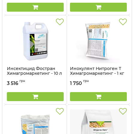
Инсектицид Фостран
Инокулянт Нитроген Т
Химагромаркетинг - 10 л
Химагромаркетинг - 1 кг
Артикул:
13037016
грн
грн
3 516
1 750