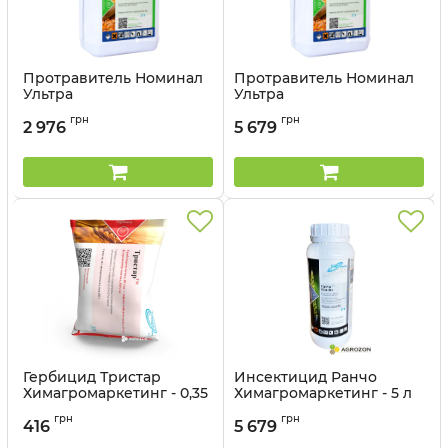
Протравитель Номинал
Протравитель Номинал
Ультра
Ультра
Химагромаркетинг - 5 л
Химагромаркетинг - 10 л
грн
грн
2 976
5 679
Артикул:
1403706
Артикул:
1403705
Гербицид Тристар
Инсектицид Ранчо
Химагромаркетинг - 0,35
Химагромаркетинг - 5 л
кг
грн
грн
416
5 679
Артикул:
11037049