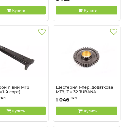
Артикул:
Д21-1005011Б
Купить
Купить
он лівий МТЗ
Шестерня 1-пер. додаткова
1-й сорт)
МТЗ, Z = 32 JUBANA
50-2801053-Б1 J
Артикул:
70-1701224 J
грн
грн
1 046
Купить
Купить