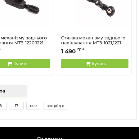
 механізму заднього
Стяжка механізму заднього
ання МТЗ-1220,1221
навішування МТЗ-1021,1221
A
JUBANA
н
грн
1 490
1220-4605125 J
Артикул:
1220-4605120 J
Купить
Купить
 товара
6
17
все
вперёд »