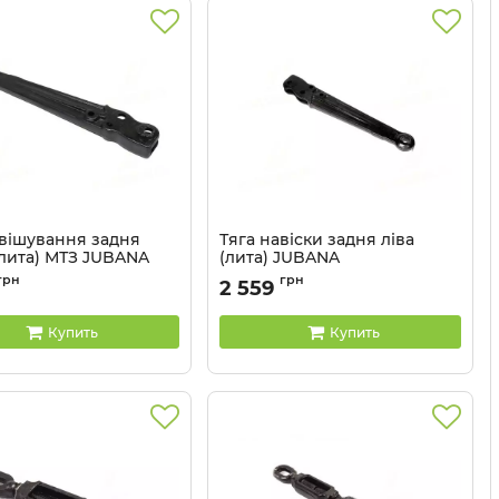
авішування задня
Тяга навіски задня ліва
(лита) МТЗ JUBANA
(лита) JUBANA
70-4605050 J
Артикул:
70-4605055 J
грн
грн
2 559
Купить
Купить