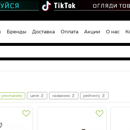
я
Бренды
Доставка
Оплата
Акции
О нас
К
умолчанию
цене
названию
рейтингу