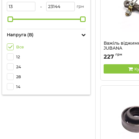
-
грн
Напруга (В)
Важіль віджимн
Все
JUBANA
Артикул:
85-1601095
грн
227
12
24
Ку
28
14