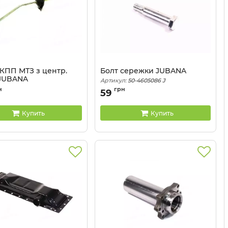
 КПП МТЗ з центр.
Болт сережки JUBANA
 JUBANA
Артикул:
50-4605086 J
70-1702020
н
грн
59
Купить
Купить