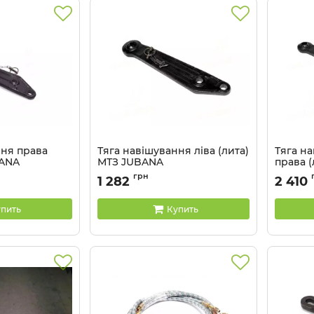
ння права
Тяга навішування ліва (лита)
Тяга н
BANA
МТЗ JUBANA
права 
-01 J
Артикул:
80-4605045-01 J
Артикул:
грн
1 282
2 410
пить
Купить