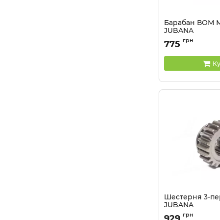
Барабан ВОМ М
JUBANA
Артикул:
70-420203
грн
775
Ку
Шестерня 3-пер
JUBANA
Артикул:
50-1701045
грн
929