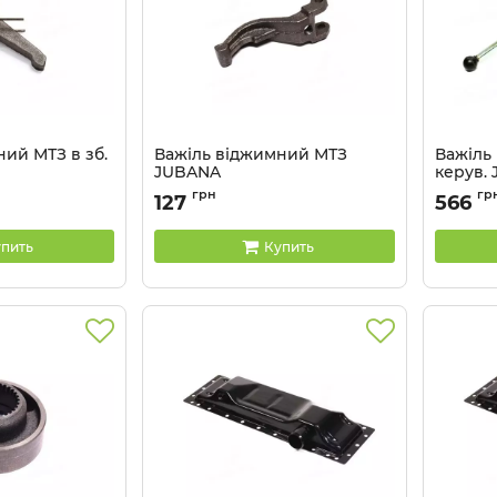
ий МТЗ в зб.
Важіль віджимний МТЗ
Важіль
JUBANA
керув.
Артикул:
70-1601094 J
Артикул:
грн
гр
127
566
пить
Купить