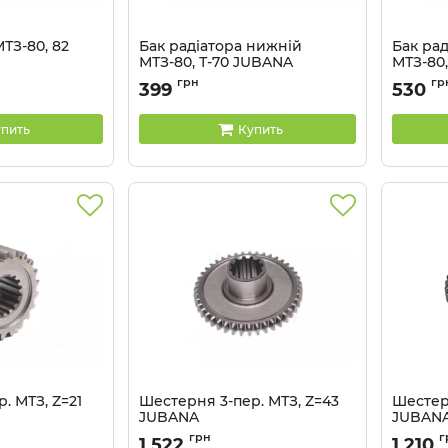
ТЗ-80, 82
Бак радіатора нижній
Бак рад
МТЗ-80, Т-70 JUBANA
МТЗ-80
3
Артикул:
70-1301075
Артикул:
грн
гр
399
530
пить
Купить
. МТЗ, Z=21
Шестерня 3-пер. МТЗ, Z=43
Шестер
JUBANA
JUBAN
Артикул:
50-1701214
Артикул:
грн
г
1 522
1 210