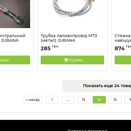
центральний
Трубка паливопровід МТЗ
Стяжка
1 JUBANA
(метал) JUBANA
навішув
JUBAN
90 J
Артикул:
70-1101345 J
грн
гр
285
874
Артикул:
пить
Купить
Показать еще 24
« назад
1
...
13
14
15
1