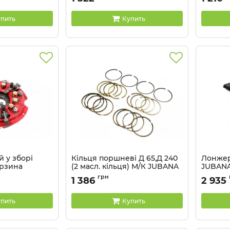
пить
Купить
 у зборі
Кільця поршневі Д 65,Д 240
Лонжер
орзина
(2 масл. кільця) М/К JUBANA
JUBANA(
16 JUBANA
Артикул:
СТ-50-1004060А5
Артикул:
грн
1 386
2 935
022-А
пить
Купить