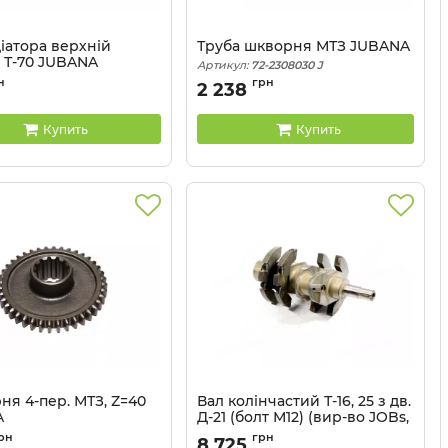
іатора верхній
Труба шкворня МТЗ JUBANA
, Т-70 JUBANA
Артикул:
72-2308030 J
70-1301055
н
грн
2 238
Купить
Купить
ня 4-пер. МТЗ, Z=40
Вал колінчастий Т-16, 25 з дв.
A
Д-21 (болт М12) (вир-во JOBs,
Індія)
50-1701216
рн
грн
8 725