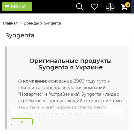
0
Меню
Главная
Бренды
Syngenta
Syngenta
Оригинальные продукты
Syngenta в Украине
О компании:
основана в 2000 году путем
слияния агроподразделения компаний
"Новартис" и "АстраЗенека". Syngenta - лидер
агробизнеса, предлагающий готовые системы
защиты и имеет широкий спектр семян
гибридов полевых и овощных культур.
+
Основные преимущества:
лучшие гибриды