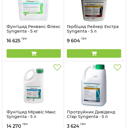
Фунгіцид Рекванс Флекс
Гербіцид Рейкер Екстра
Syngenta - 5 кг
Syngenta - 5 л
Артикул:
12023045
Артикул:
11023032
грн
грн
16 625
9 604
Фунгіцид Міравіс Макс
Протруйник Дивіденд
Syngenta - 5 л
Стар Syngenta - 5 л
Артикул:
12023044
Артикул:
14023019
грн
грн
14 270
3 624