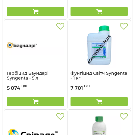
Гербіцид Баундарі
Фунгіцид Світч Syngenta
Syngenta - 5 л
- 1 кг
Артикул:
11023031
Артикул:
12023019
грн
грн
5 074
7 701