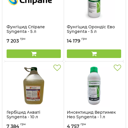
Фунгіцид Спірале
Фунгіцид Орондіс Ево
Syngenta - 5 л
Syngenta - 5 л
Артикул:
12023035
Артикул:
12023034
грн
грн
7 203
14 179
Гербіцид Акваті
Инсектицид Вертимек
Syngenta - 10 л
Нео Syngenta - 1 л
Артикул:
11023027
Артикул:
13023016
грн
грн
7 384
4 757