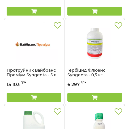
Протруйник Вайбранс
Гербіцид Флюенс
Преміум Syngenta - 5 л
Syngenta - 0,5 кг
Артикул:
14023015
Артикул:
11023026
грн
грн
15 103
6 297