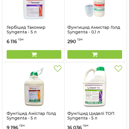
Гербіцид Такомир
Фунгицид Амистар Голд
Syngenta - 5 л
Syngenta - 0,1 л
Артикул:
11023025
Артикул:
12023041
грн
грн
6 116
290
Фунгіцид Амістар Голд
Фунгіцид Циделі ТОП
Syngenta - 5 л
Syngenta - 5 л
Артикул:
1202302
Артикул:
12023028
грн
грн
9 196
16 036