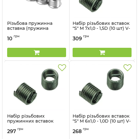
Різьбова пружинна
Набір різьбових вставок
вставка (пружина
"S" M 7x1,0 - 1,5D (10 шт) V-
стискання) M 4x0,7-1,5D
COIL 40310
грн
грн
10
309
Артикул:
07307_vl
Артикул:
40310_vl
Набір різьбових
Набір різьбових вставок
пружинних вставок
"S" M 6x1,0 - 1,0D (10 шт) V-
(пружин стискання) M
COIL 40209
грн
грн
6x1,0-2,0D
297
268
Артикул:
40209_vl
Артикул:
40409_vl