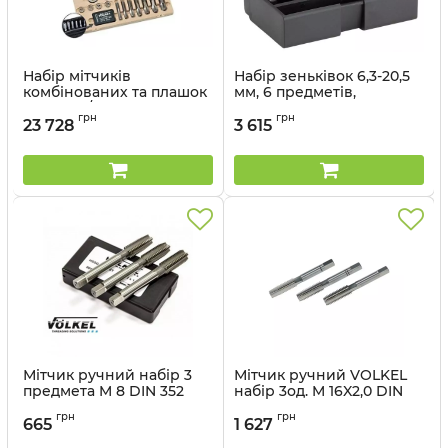
Набір мітчиків
Набір зеньківок 6,3-20,5
комбінованих та плашок
мм, 6 предметів,
G (BSP) 1/8-1“, 12
пластиковий кейс
грн
грн
предметів, дерев'яний
23 728
3 615
Артикул:
67300_vl
кейс VOLKEL 48628
Артикул:
48628_vl
Мітчик ручний набір 3
Мітчик ручний VOLKEL
предмета M 8 DIN 352
набір 3од. M 16X2,0 DIN
HSS-G
352 HSS-G
грн
грн
665
1 627
Артикул:
27342_vl
Артикул:
27358_vl