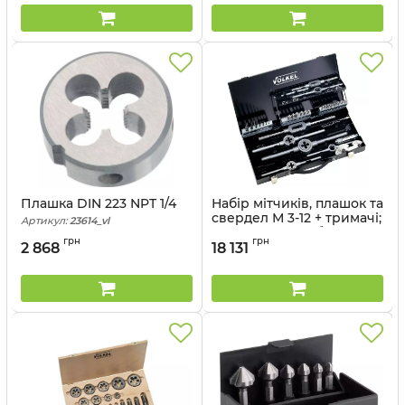
Плашка DIN 223 NPT 1/4
Набір мітчиків, плашок та
свердел М 3-12 + тримачі;
Артикул:
23614_vl
HSS-E; ліве різьблення,
грн
грн
43 предмети VOLKEL
2 868
18 131
49171
Артикул:
49171_vl