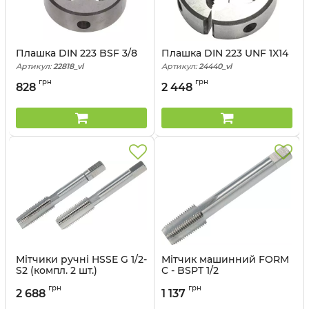
Плашка DIN 223 BSF 3/8
Плашка DIN 223 UNF 1X14
Артикул:
22818_vl
Артикул:
24440_vl
грн
грн
828
2 448
Мітчики ручні HSSE G 1/2-
Мітчик машинний FORM
S2 (компл. 2 шт.)
C - BSPT 1/2
Артикул:
55318_vl
Артикул:
63718_vl
грн
грн
2 688
1 137