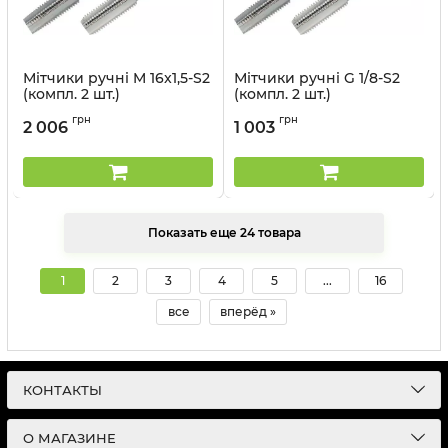
Мітчики ручні M 16x1,5-S2
Мітчики ручні G 1/8-S2
(компл. 2 шт.)
(компл. 2 шт.)
Артикул:
56366_vl
Артикул:
55312_vl
грн
грн
2 006
1 003
Показать еще 24 товара
1
2
3
4
5
...
16
все
вперёд »
КОНТАКТЫ
О МАГАЗИНЕ