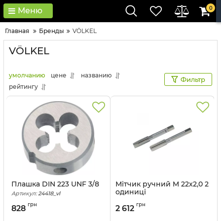
0
Меню
Главная
Бренды
VÖLKEL
VÖLKEL
умолчанию
цене
названию
Фильтр
рейтингу
Плашка DIN 223 UNF 3/8
Мітчик ручний M 22x2,0 2
одиниці
Артикул:
24418_vl
Артикул:
26396_vl
грн
грн
828
2 612