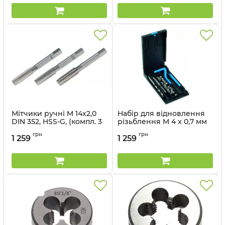
Мітчики ручні M 14x2,0
Набір для відновлення
DIN 352, HSS-G, (компл. 3
різьблення M 4 x 0,7 мм
шт.) VOLKEL 27354
Артикул:
04007_vl
грн
грн
1 259
1 259
Артикул:
27354_vl