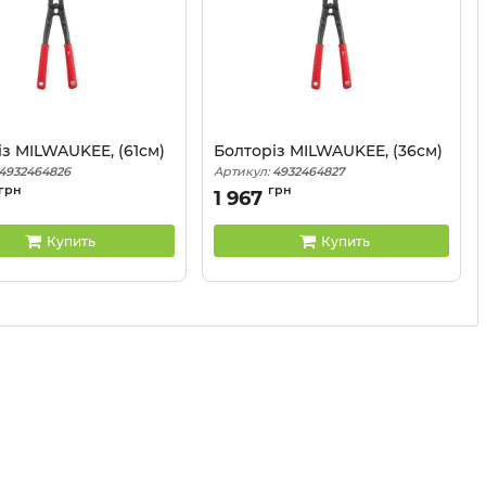
з MILWAUKEE, (61см)
Болторіз MILWAUKEE, (36см)
4932464826
Артикул:
4932464827
грн
грн
1 967
Купить
Купить