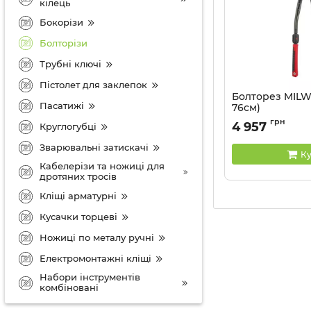
кілець
Бокорізи
Болторізи
Трубні ключі
Пістолет для заклепок
Болторез MILWA
Пасатижі
76см)
Артикул:
493246485
грн
4 957
Круглогубці
Зварювальні затискачі
Ку
Кабелерізи та ножиці для
дротяних тросів
Кліщі арматурні
Кусачки торцеві
Ножиці по металу ручні
Електромонтажні кліщі
Набори інструментів
комбіновані