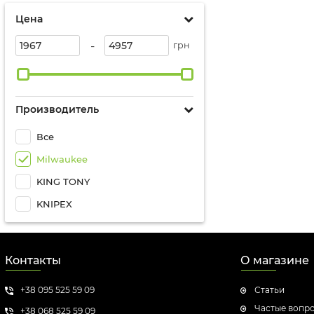
Цена
-
грн
Производитель
Все
Milwaukee
KING TONY
KNIPEX
Контакты
О магазине
+38 095 525 59 09
Статьи
Частые вопр
+38 068 525 59 09