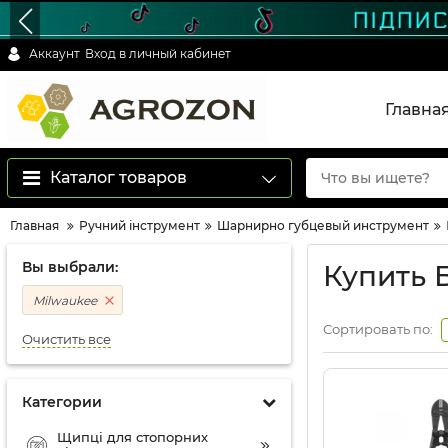
Аккаунт
Вход в личный кабинет
Главна
Каталог товаров
Главная
Ручний інструмент
Шарнирно губцевый инструмент
Вы выбрали:
Купить 
Milwaukee
Сортировать по:
Очистить все
Категории
Щипці для стопорних