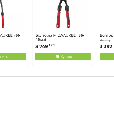
UKEE, (61-
Болторіз MILWAUKEE, (36-
Болторі
46см)
Артикул:
1
Артикул:
4932464850
грн
3 749
3 392
пить
Купить