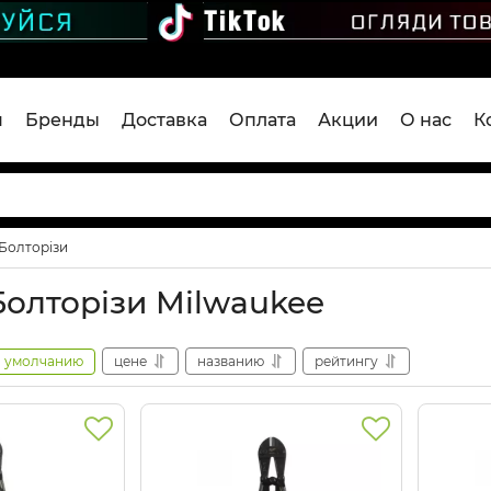
я
Бренды
Доставка
Оплата
Акции
О нас
К
Болторізи
Болторізи Milwaukee
умолчанию
цене
названию
рейтингу