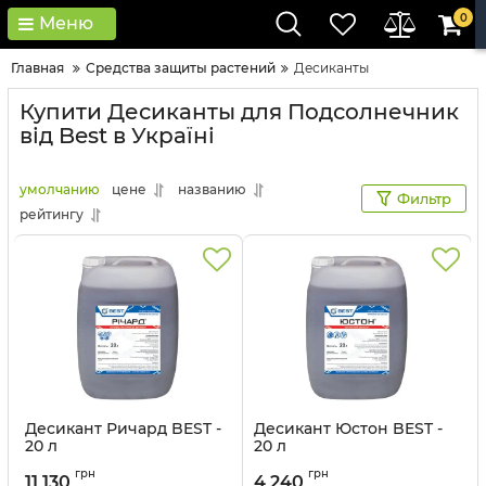
0
Меню
Главная
Средства защиты растений
Десиканты
Купити Десиканты для Подсолнечник
від Best в Україні
умолчанию
цене
названию
Фильтр
рейтингу
Десикант Ричард BEST -
Десикант Юстон BEST -
20 л
20 л
Артикул:
150801
Артикул:
150803
грн
грн
11 130
4 240