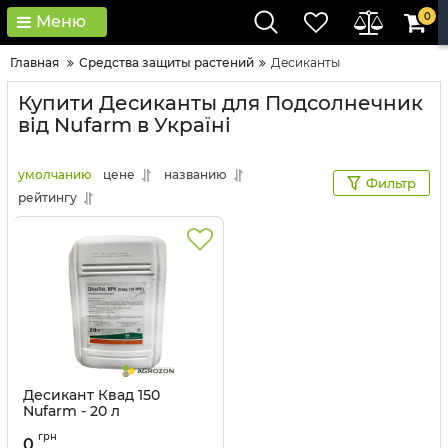
0
Меню
Главная
Средства защиты растений
Десиканты
Купити Десиканты для Подсолнечник
від Nufarm в Україні
умолчанию
цене
названию
Фильтр
рейтингу
Десикант Квад 150
Nufarm - 20 л
Артикул:
1502001
грн
0