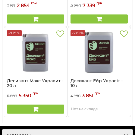
Артикул:
1503506
грн
грн
2 854
7 339
3 171
8 290
-9.15 %
-7.61 %
Десикант Макс Укравит -
Десикант Ейр Укравіт -
20 л
10 л
Артикул:
1503501
Артикул:
1503505
грн
грн
5 350
3 851
5 889
4 168
Нет на складе