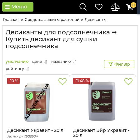
0
Меню
Главная
Средства защиты растений
Десиканты
Десиканты для подсолнечника ➦
Купить десикант для сушки
подсолнечника
умолчанию
цене
названию
Фильтр
рейтингу
-10 %
-11.48 %
Десикант Укравит - 20 л
Десикант Эйр Укравит -
20 л
Артикул:
1503504