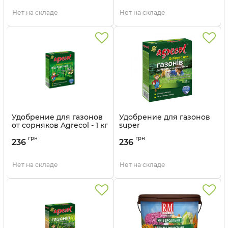
Нет на складе
Нет на складе
Удобрение для газонов
Удобрение для газонов
от сорняков Agrecol - 1 кг
super
многокомпонентное
Артикул:
3302978
грн
грн
Agrecol - 1 кг
236
236
Артикул:
3302980
Нет на складе
Нет на складе