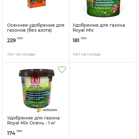
Осеннее удобрение для
Удобрение для газона
газонов (без азота)
Royal Mix
Agrecol - 1 кг
Универсальное - 1 кг
грн
грн
229
181
Артикул:
3302981
Артикул:
330137
Нет на складе
Нет на складе
Удобрение для газона
Royal Mix Осень - 1 кг
Артикул:
330134
грн
174