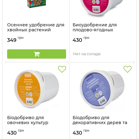
Осеннее удобрение для
Биоудобрение для
хвойных растений
плодово-ягодных
Agrecol - 1,2 кг
культур Ferteffect - 1 кг
грн
грн
349
430
Артикул:
3302979
Артикул:
FB010
Нет на складе
Біодобриво для
Біодобриво для
овочевих культур
декоративних дерев та
Ferteffect 1 кг
кущів Ferteffect 1 кг
грн
грн
430
430
Артикул:
FV009
Артикул:
FD007