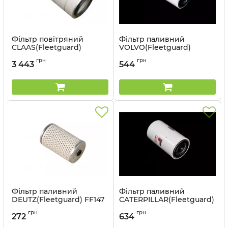
Фільтр повітряний
Фільтр паливний
CLAAS(Fleetguard)
VOLVO(Fleetguard)
AF1802
FF5272
грн
грн
3 443
544
Артикул:
AF1802
Артикул:
FF5272
Фільтр паливний
Фільтр паливний
DEUTZ(Fleetguard) FF147
CATERPILLAR(Fleetguard)
FF185
Артикул:
FF147
грн
грн
272
634
Артикул:
FF185