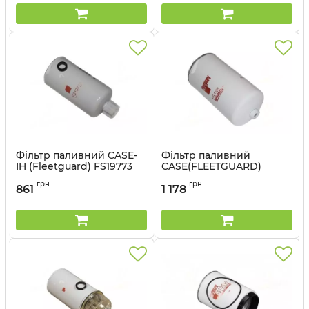
Фільтр паливний CASE-
Фільтр паливний
IH (Fleetguard) FS19773
CASE(FLEETGUARD)
FS19610
Артикул:
FS19773
грн
грн
861
1 178
Артикул:
FS19610