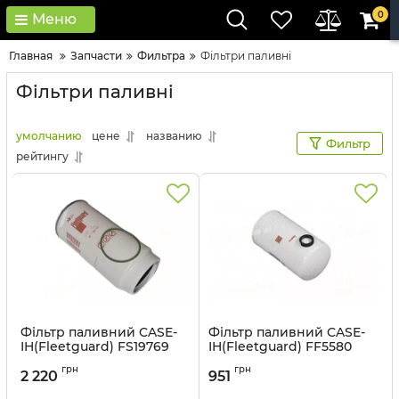
0
Меню
Главная
Запчасти
Фильтра
Фільтри паливні
Фільтри паливні
умолчанию
цене
названию
Фильтр
рейтингу
Фільтр паливний CASE-
Фільтр паливний CASE-
IH(Fleetguard) FS19769
IH(Fleetguard) FF5580
Артикул:
FS19769
Артикул:
FF5580
грн
грн
2 220
951