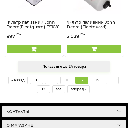
Фільтр паливний John
Фільтр паливний John
Deere(Fleetguard) FS1081
Deere (Fleetguard)
FS20073
Артикул:
FS1081
грн
грн
997
2 039
Артикул:
FS20073
Показать еще 24 товара
« назад
1
...
11
12
13
...
18
все
вперёд »
КОНТАКТЫ
О МАГАЗИНЕ