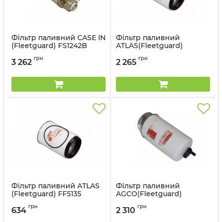
Фільтр паливний CASE IN
Фільтр паливний
(Fleetguard) FS1242B
ATLAS(Fleetguard)
FS19532
Артикул:
FS1242B
грн
грн
3 262
2 265
Артикул:
FS19532
Фільтр паливний ATLAS
Фільтр паливний
(Fleetguard) FF5135
AGCO(Fleetguard)
FS19974
Артикул:
FF5135
грн
грн
634
2 310
Артикул:
FS19974