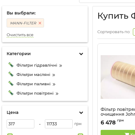
Вы выбрали:
Купить 
MANN-FILTER
Сортировать по:
Очистить все
Категории
Фільтри гідравлічні
Фільтри масляні
Фільтри паливні
Фільтри повітряні
Фільтр повітр
Цена
очищення John
Liebherr, Fendt
грн
6 478
-
MANN
грн
Артикул:
C281460
Ку