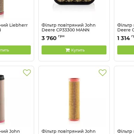
ний Liebherr
Фільтр повітряний John
Фільтр
N
Deere CP33300 MANN
Deere 
Артикул:
CP33300
Артикул:
грн
г
3 760
1 314
пить
Купить
яний John
Фільтр повітряний John
Фільтр