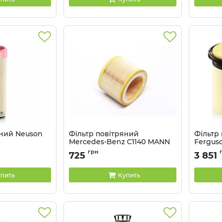
яний Neuson
Фільтр повітряний
Фільтр
Mercedes-Benz C1140 MANN
Fergus
Артикул:
C1140
Артикул:
грн
725
3 851
пить
Купить