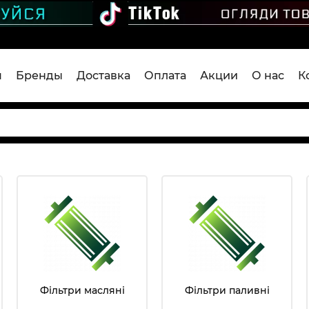
я
Бренды
Доставка
Оплата
Акции
О нас
К
Фільтри масляні
Фільтри паливні