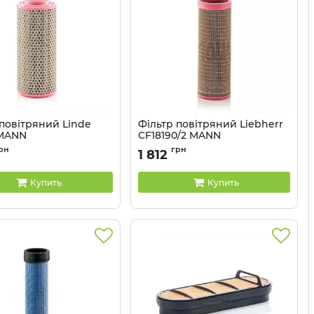
 повітряний Linde
Фільтр повітряний Liebherr
 MANN
CF18190/2 MANN
C13154
Артикул:
CF18190/2
рн
грн
1 812
Купить
Купить