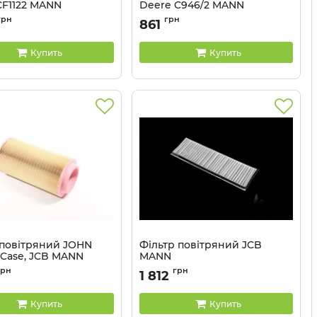
CF1122 MANN
Deere C946/2 MANN
CF1122
Артикул:
C946/2
грн
грн
861
Купить
Купить
 повітряний JOHN
Фільтр повітряний JCB
 Case, JCB MANN
MANN
C20500
Артикул:
CU2910
грн
грн
1 812
Купить
Купить