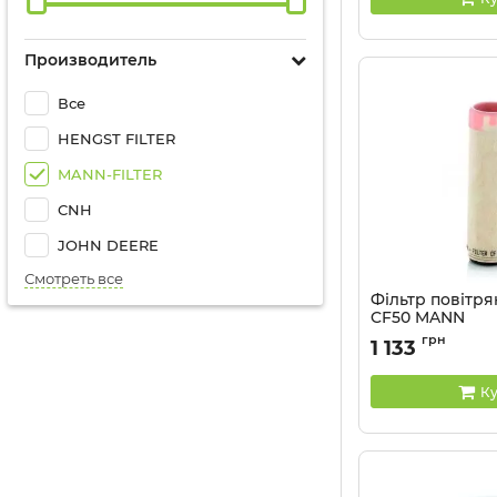
Производитель
Все
HENGST FILTER
MANN-FILTER
CNH
JOHN DEERE
Смотреть все
Фільтр повітр
CF50 MANN
Артикул:
CF50
грн
1 133
Ку