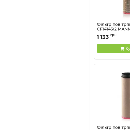
Фільтр повітря
CF14145/2 MAN
Артикул:
CF14145/2
грн
1 133
Ку
Фільтр повітр