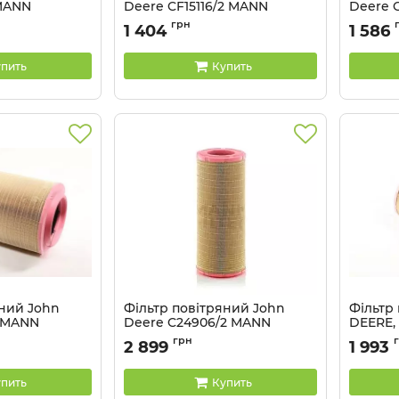
MANN
Deere CF15116/2 MANN
Deere 
Артикул:
CF15116/2
Артикул:
грн
1 404
1 586
пить
Купить
яний John
Фільтр повітряний John
Фільтр
0 MANN
Deere C24906/2 MANN
DEERE,
Артикул:
C24906/2
Артикул:
грн
2 899
1 993
пить
Купить