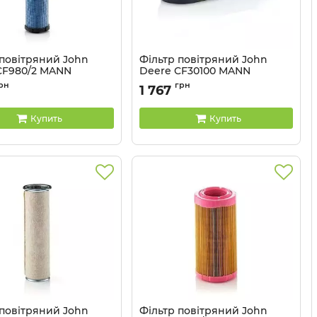
 повітряний John
Фільтр повітряний John
CF980/2 MANN
Deere CF30100 MANN
CF980/2
Артикул:
CF30100
рн
грн
1 767
Купить
Купить
 повітряний John
Фільтр повітряний John