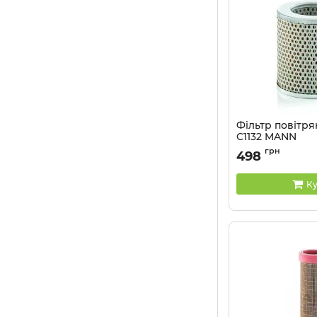
Фільтр повітр
C1132 MANN
Артикул:
C1132
грн
498
Ку