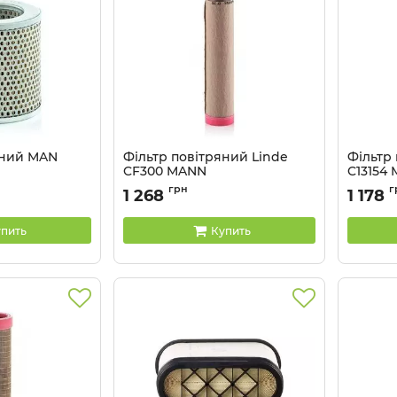
яний MAN
Фільтр повітряний Linde
Фільтр
CF300 MANN
C13154
Артикул:
CF300
Артикул:
грн
г
1 268
1 178
пить
Купить