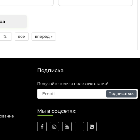
 товара
12
все
вперёд »
Подписка
Получайте только полезные статьи!
Подписаться
Мы в соцсетях:
дование