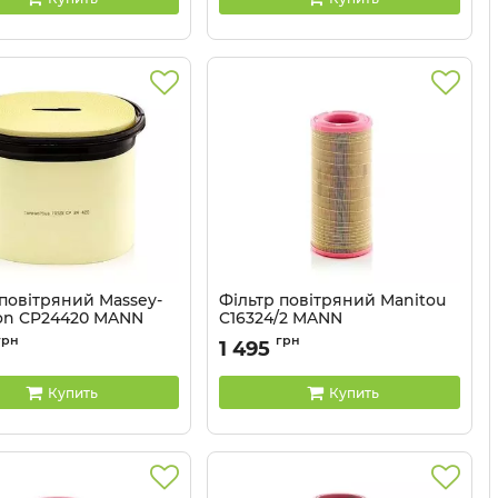
 повітряний Massey-
Фільтр повітряний Manitou
on CP24420 MANN
C16324/2 MANN
CP24420
Артикул:
C16324/2
грн
грн
1 495
Купить
Купить