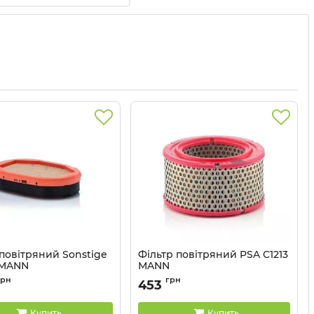
 повітряний Sonstige
Фільтр повітряний PSA C1213
 MANN
MANN
CF2135
Артикул:
C1213
грн
грн
453
Купить
Купить