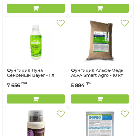
Фунгицид Луна
Фунгицид Альфа-Медь
Сенсейшн Bayer - 1 л
ALFA Smart Agro - 10 кг
Артикул:
1206012
Артикул:
120201
грн
грн
7 656
5 884