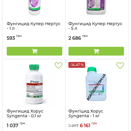
Фунгицид Купер Нертус
Фунгицид Купер Нертус
- 1 л
- 5 л
Артикул:
12032020
Артикул:
12032021
грн
грн
593
2 686
-14.47 %
Фунгицид Хорус
Фунгіцид Хорус
Syngenta - 0,1 кг
Syngenta - 1 кг
Артикул:
12023051
Артикул:
12023027
грн
грн
1 037
6 161
7 203