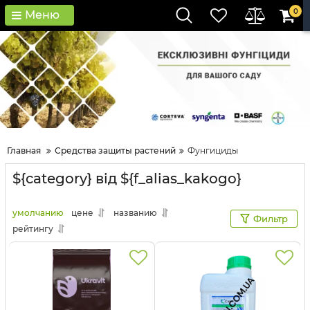
0
Меню
Главная
Средства защиты растений
Фунгициды
${category} від ${f_alias_kakogo}
умолчанию
цене
названию
Фильтр
рейтингу