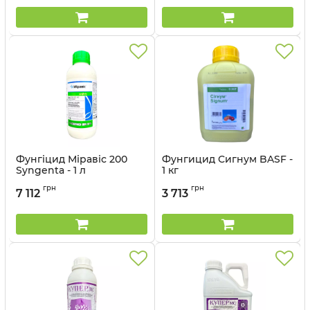
Фунгіцид Міравіс 200
Фунгицид Сигнум BASF -
Syngenta - 1 л
1 кг
Артикул:
12023010
Артикул:
1205028
грн
грн
7 112
3 713