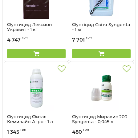
Фунгицид Лексион
Фунгіцид Світч Syngenta
Укравит - 1 кг
- 1 кг
Артикул:
12023019
грн
грн
4 747
7 701
Фунгицид Фитал
Фунгицид Миравис 200
Кемилайн Агро - 1 л
Syngenta - 0,045 л
Артикул:
1203921
Артикул:
12023042
грн
грн
1 345
480