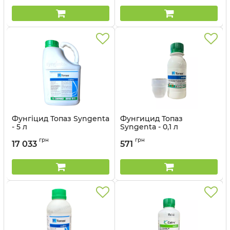
Фунгіцид Топаз Syngenta
Фунгицид Топаз
- 5 л
Syngenta - 0,1 л
Артикул:
12023026
Артикул:
12023037
грн
грн
17 033
571