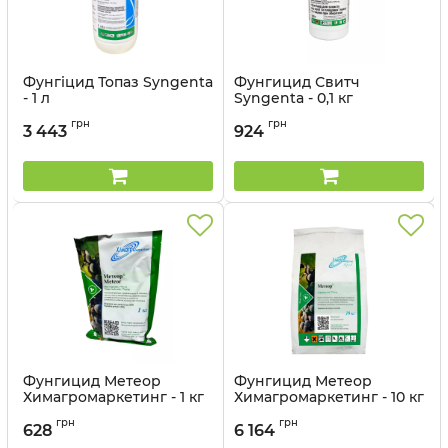
Фунгіцид Топаз Syngenta
Фунгицид Свитч
- 1 л
Syngenta - 0,1 кг
Артикул:
12023025
Артикул:
12023040
грн
грн
3 443
924
Фунгицид Метеор
Фунгицид Метеор
Химагромаркетинг - 1 кг
Химагромаркетинг - 10 кг
Артикул:
12037012
грн
грн
628
6 164