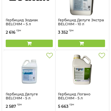
Гербицид Зодиак
Гербицид Делуге Экстра
BELCHIM – 5 л
BELCHIM - 10 л
Артикул:
110701
Артикул:
110702
грн
грн
2 616
3 352
Гербицид Делуге
Гербицид Логано
BELCHIM - 5 л
BELCHIM - 5 л
Артикул:
110703
Артикул:
110704
грн
грн
2 587
5 663