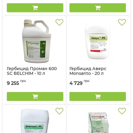
Гербицид Проман 600
Гербицид Аверс
SC BELCHIM - 10 л
Monsanto - 20 л
Артикул:
110707
Артикул:
1101904
грн
грн
9 255
4 729