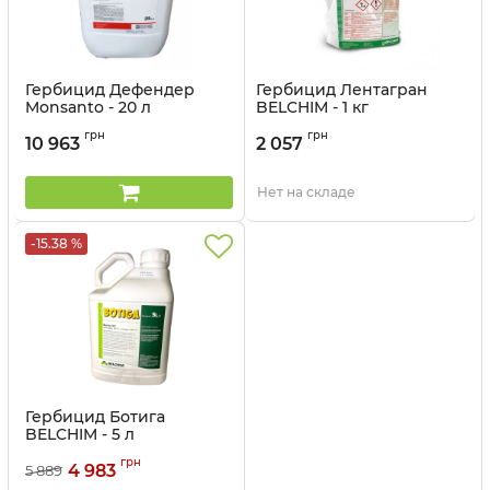
Гербицид Дефендер
Гербицид Лентагран
Monsanto - 20 л
BELCHIM - 1 кг
Артикул:
1101905
Артикул:
110706
грн
грн
10 963
2 057
Нет на складе
-15.38 %
Гербицид Ботига
BELCHIM - 5 л
Артикул:
110705
грн
4 983
5 889