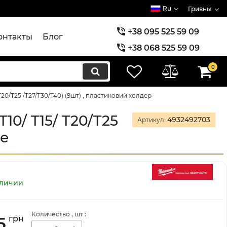
Ru
Гривны
+38 095 525 59 09
онтакты
Блог
+38 068 525 59 09
+38 073 525 59 09
0
20/T25 /T27/T30/T40) (9шт) , пластиковий холдер
10/ T15/ T20/T25
4932492703
Артикул:
не
аличии
Количество
, шт
:
5
грн