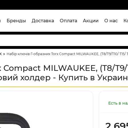
я
Бренды
Доставка
Оплата
Акции
О нас
К
X
Набір ключів Г-образних Torx Compact MILWAUKEE, (T8/T9/T10/ T15/ T
x Compact MILWAUKEE, (T8/T9/T
ковий холдер - Купить в Украи
Есть в н
2 69