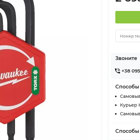
Номер те
Звоните
+38 095
Способы
Самовыв
Курьер 
Самовыв
Способы