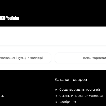
 подовжені (уп.8) в холдері
Ключ торцеви
Каталог товаров
Средства защиты растений
осы
Семена и посевной материал
Удобрения