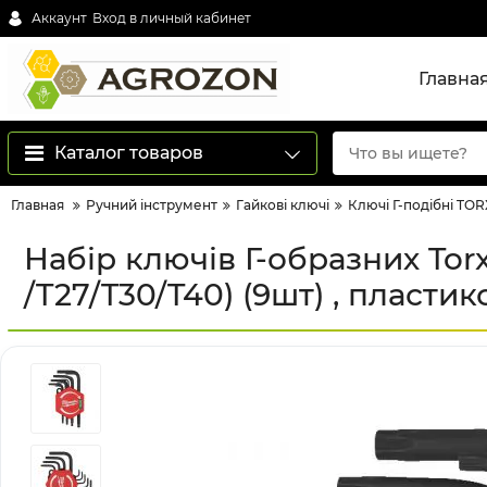
Аккаунт
Вход в личный кабинет
Главна
Каталог товаров
Главная
Ручний інструмент
Гайкові ключі
Ключі Г-подібні TOR
Набір ключів Г-образних Tor
/T27/T30/T40) (9шт) , пласти