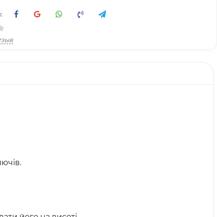
:
тзыв
ючів.
ати його на висоті.