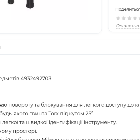
Поделиться
Оставить о
ы
едметів 4932492703
єю повороту та блокування для легкого доступу до кл
удь-якого гвинта Torx під кутом 25°.
легкої та швидкої ідентифікації інструменту.
ному просторі.
лінійки безпеки Milwaukee, що дозволяє використовув