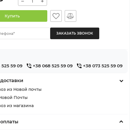
−
+
Купить
лефона*
 525 59 09
+38 068 525 59 09
+38 073 525 59 09
 доставки
оз из Новой почты
Новой Почты
оз из магазина
 оплаты