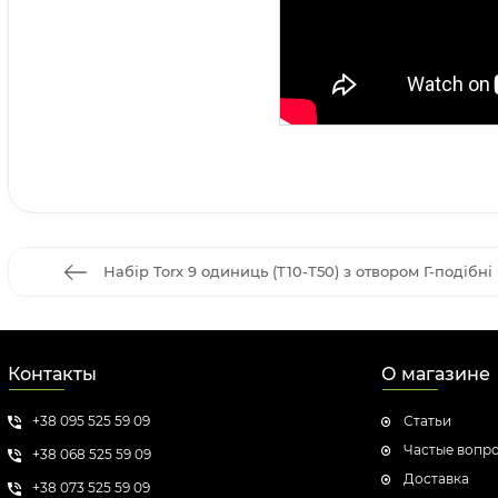
Набір Torx 9 одиниць (Т10-Т50) з отвором Г-подібні
Контакты
О магазине
+38 095 525 59 09
Статьи
Частые вопр
+38 068 525 59 09
Доставка
+38 073 525 59 09