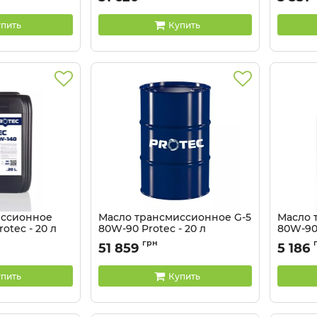
пить
Купить
иссионное
Масло трансмиссионное G-5
Масло 
otec - 20 л
80W-90 Protec - 20 л
80W-90 
Артикул:
81041338-205
Артикул:
грн
51 859
5 186
пить
Купить