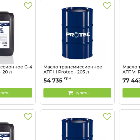
ссионное G-4
Масло трансмиссионное
Масло 
 20 л
ATF III Protec - 205 л
ATF VI 
Артикул:
81041336
Артикул:
грн
54 735
77 44
пить
Купить