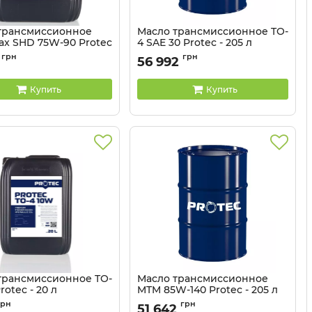
трансмиссионное
Масло трансмиссионное TO-
ax SHD 75W-90 Protec
4 SAE 30 Protec - 205 л
Артикул:
81041344
грн
грн
56 992
81041345
Купить
Купить
трансмиссионное TO-
Масло трансмиссионное
rotec - 20 л
MTM 85W-140 Protec - 205 л
81041341
Артикул:
81041340
грн
грн
51 642