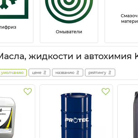
Смазо
матери
тифриз
Омыватели
Масла, жидкости и автохимия
умолчанию
цене
названию
рейтингу