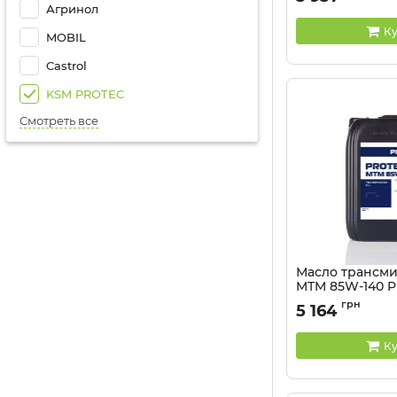
Агринол
Ку
MOBIL
Castrol
KSM PROTEC
Смотреть все
Масло трансм
MTM 85W-140 Pr
Артикул:
81041339
грн
5 164
Ку