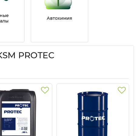
чные
Автохимия
алы
 KSM PROTEC