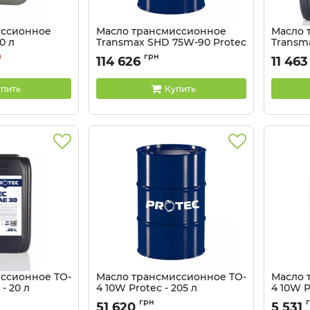
иссионное
Масло трансмиссионное
Масло 
0 л
Transmax SHD 75W-90 Protec
Transm
- 200 л
- 20 л
н
грн
114 626
11 463
Артикул:
81041346
Артикул:
пить
Купить
ссионное TO-
Масло трансмиссионное TO-
Масло 
 - 20 л
4 10W Protec - 205 л
4 10W P
Артикул:
81041342
Артикул:
грн
51 620
5 531