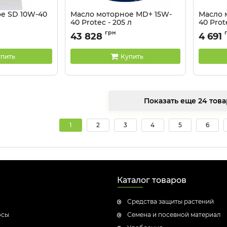
е SD 10W-40
Масло моторное MD+ 15W-
Масло 
40 Protec - 205 л
40 Prot
Артикул:
81041331
Артикул:
грн
43 828
4 691
пить
Купить
Показать еще 24
1
2
3
4
5
6
Каталог товаров
Средства защиты растений
осы
Семена и посевной материал