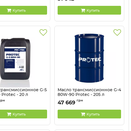
Купить
Купить
трансмиссионное G-5
Масло трансмиссионное G-4
Protec - 20 л
80W-90 Protec - 205 л
81041338
Артикул:
81041337-205
грн
грн
47 669
Купить
Купить