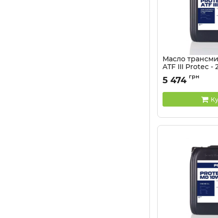
Масло трансм
ATF III Protec - 
Артикул:
81041335
грн
5 474
Ку