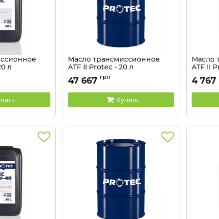
иссионное
Масло трансмиссионное
Масло 
20 л
ATF II Protec - 20 л
ATF II P
Артикул:
81041334-205
Артикул:
грн
47 667
4 767
пить
Купить