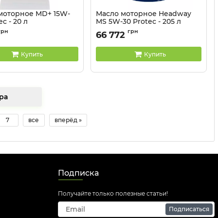
моторное MD+ 15W-
Масло моторное Headway
ec - 20 л
MS 5W-30 Protec - 205 л
81041330
Артикул:
81041329
грн
грн
66 772
Купить
Купить
 товара
7
все
вперёд »
Подписка
Получайте только полезные статьи!
Подписаться