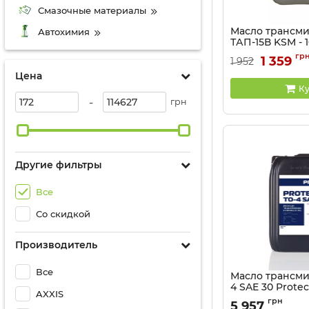
Смазочные материалы
Масло трансм
Автохимия
ТАП-15В KSM - 1
Артикул:
81041236
гр
1 359
1 952
Цена
Ку
-
грн
Другие фильтры
Все
Со скидкой
Производитель
Все
Масло трансми
4 SAE 30 Protec
AXXIS
Артикул:
81041343
грн
5 957