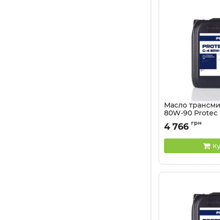
Масло трансми
80W-90 Protec -
Артикул:
81041337
грн
4 766
Ку