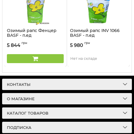
Озимый рапс Фенцер
Озимый рапс INV 1066
BASF - п.ед
BASF - п.ед
Артикул:
2405011
Артикул:
240509
грн
грн
5 844
5 980
Нет на складе
КОНТАКТЫ
О МАГАЗИНЕ
КАТАЛОГ ТОВАРОВ
ПОДПИСКА