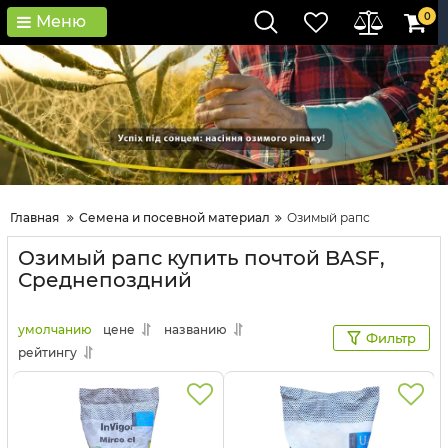
0
Меню
Главная
Семена и посевной материал
Озимый рапс
Озимый рапс купить почтой BASF,
Среднепоздний
умолчанию
цене
названию
Фильтр
рейтингу