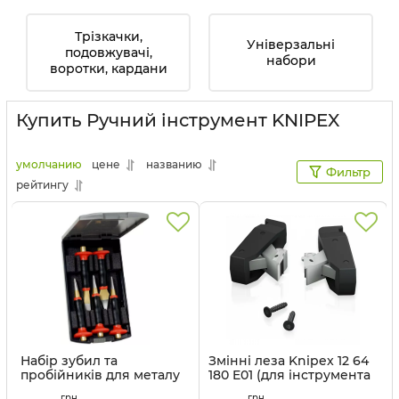
Трізкачки,
Універзальні
подовжувачі,
набори
воротки, кардани
Купить Ручний інструмент KNIPEX
умолчанию
цене
названию
Фильтр
рейтингу
Набір зубил та
Змінні леза Knipex 12 64
пробійників для металу
180 E01 (для інструмента
RENNSTEIG 9R 421 102 0
12 64 180)
грн
грн