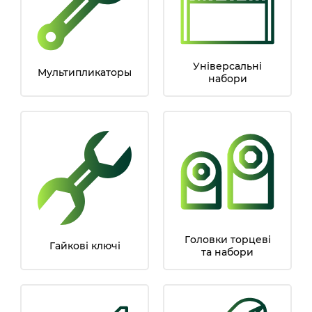
Універсальні
Мультипликаторы
набори
Гoлoвки тopцeві
Гайкові ключі
тa нaбopи