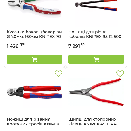
Кусачки бокові (бокорізи),
Ножиці для різки
Ø4,0мм, 160мм KNIPEX 70
кабелів KNIPEX 95 12 500
02 160 S8, We Forge
Артикул:
95 12 500
грн
грн
Winners 2026
1 426
7 291
Артикул:
70 02 160 S8
Ножиці для різання
Щипці для стопорних
дротяних тросів KNIPEX
кілець KNIPEX 49 11 A4
95 62 190
Артикул:
49 11 A4