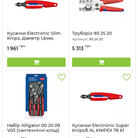
Кусачки Electronic Slim
Труборіз 90 25 20
Knips, діаметр 1,6мм,
Артикул:
90 25 20
150мм KNIPEX 78 61 150
грн
грн
V01 V01 (з чохлом)
1 961
5 313
Артикул:
78 61 150 V01
Набір Alligator 00 20 09
Кусачки Electronic Super
V03 (сантехнічні кліщі)
Knips® XL KNIPEX 78 61
150
Артикул:
00 20 09 V03