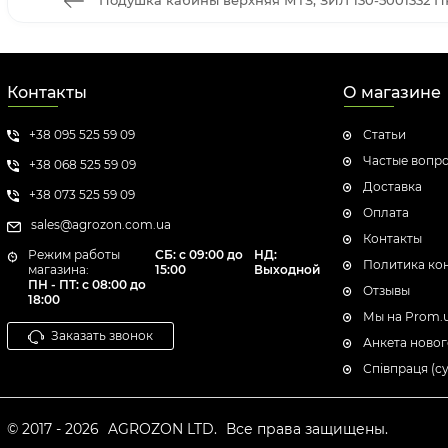
Подушка кабины верхняя МТЗ, ЗИЛ 130-5001332 
Контакты
О магазине
+38 095 525 59 09
Статьи
Частые вопр
+38 068 525 59 09
Доставка
+38 073 525 59 09
Оплата
sales@agrozon.com.ua
Контакты
Режим работы
СБ: с 09:00 до
НД:
Политика ко
магазина:
15:00
Выходной
ПН - ПТ: с 08:00 до
Отзывы
18:00
Мы на Prom.
Заказать звонок
Анкета новог
Співпраця (с
© 2017 - 2026
AGROZON LTD.
Все права защищены.