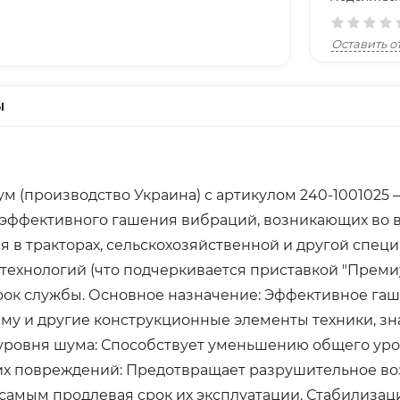
Оставить о
ы
ум (производство Украина) с артикулом 240-1001025
 эффективного гашения вибраций, возникающих во 
я в тракторах, сельскохозяйственной и другой спец
ехнологий (что подчеркивается приставкой "Премиу
к службы. Основное назначение: Эффективное гаш
аму и другие конструкционные элементы техники, з
уровня шума: Способствует уменьшению общего уро
ких повреждений: Предотвращает разрушительное в
м самым продлевая срок их эксплуатации. Стабилизац