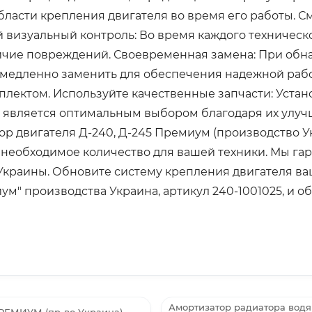
области крепления двигателя во время его работы. 
й визуальный контроль: Во время каждого техничес
личие повреждений. Своевременная замена: При об
едленно заменить для обеспечения надежной работ
лектом. Используйте качественные запчасти: Устан
5) является оптимальным выбором благодаря их улу
р двигателя Д-240, Д-245 Премиум (производство Ук
те необходимое количество для вашей техники. Мы г
Украины. Обновите систему крепления двигателя в
" производства Украина, артикул 240-1001025, и об
Амортизатор радиатора водя