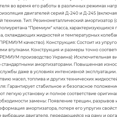
еля во время его работы в различных режимах нагру
оизоляция двигателей серий Д-240 и Д-245 (включая
 технике. Тип: Резинометаллический амортизатор (с
полиуретана "Премиум" класса, характеризующихся 
ива, охлаждающих жидкостей и температурных колеб
(ПРЕМИУМ качество). Конструкция: Состоит из упруго
ими втулками. Конструкция и размеры точно соотве
(ПРЕМИУМ производство Украина): Исключительная в
 стандартными амортизаторами. Повышенная износо
службы даже в условиях интенсивной эксплуатации.
вию масел, топлива и других технических жидкостей
ля: Гарантирует стабильное и безопасное положение
т легкую установку и полное соответствие оригин
обходимости замены: Появление трещин, разрывов 
еформация амортизатора, потеря его упругих свойс
е вибрации двигателя, передающейся на раму и орг