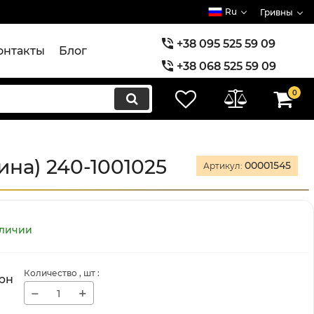
Ru
Гривны
+38 095 525 59 09
онтакты
Блог
+38 068 525 59 09
+38 073 525 59 09
0
на) 240-1001025
00001545
Артикул:
аличии
Количество
, шт
:
рн
−
+