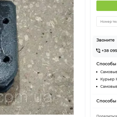
Номер те
Звоните
+38 095
Способы
Самовыв
Курьер 
Самовыв
Способы
Поделиться