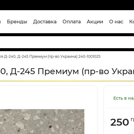
я
Бренды
Доставка
Оплата
Акции
О нас
К
я Д-240, Д-245 Премиум (пр-во Украина) 240-1001025
0, Д-245 Премиум (пр-во Украи
Есть в н
250
г