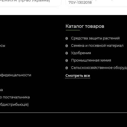
ПРЕМИУМ (пр-во Украина)
70У-1302018
Каталог товаров
Средства защиты растений
осы
Семена и посевной материал
Удобрения
Промышленная химия
Сельскохозяйственное обору
нфиденцальности
Смотреть все
ua
о постачальника
убдистрибьюція)