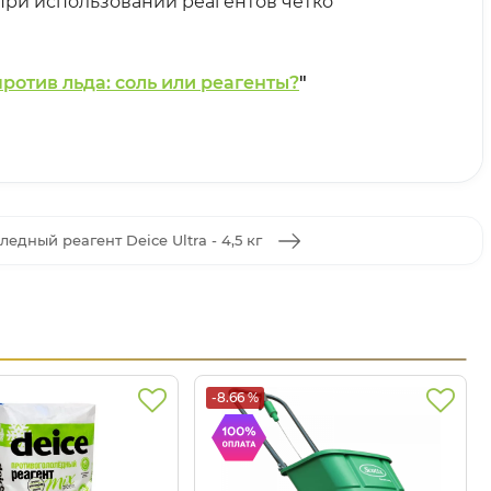
ри использовании реагентов четко
ротив льда: соль или реагенты?
"
едный реагент Deice Ultra - 4,5 кг
-8.66 %