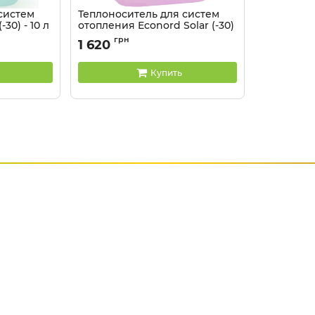
систем
Теплоноситель для систем
30) - 10 л
отопления Econord Solar (-30)
- 10 л
грн
1 620
Купить