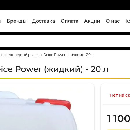
я
Бренды
Доставка
Оплата
Акции
О нас
К
тигололедный реагент Deice Power (жидкий) - 20 л
ce Power (жидкий) - 20 л
Нет на с
1 10