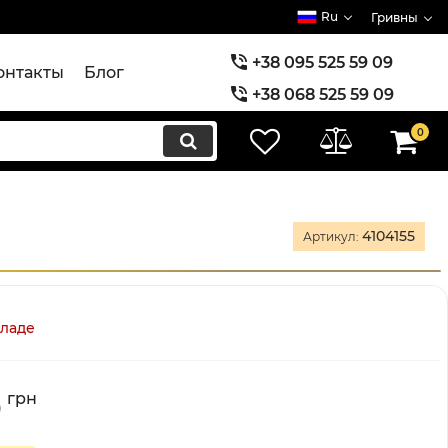
Ru
Гривны
+38 095 525 59 09
онтакты
Блог
+38 068 525 59 09
+38 073 525 59 09
0
4104155
Артикул:
кладе
0
грн