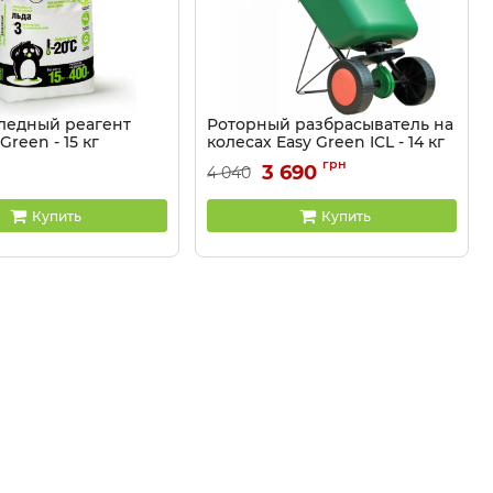
ледный реагент
Роторный разбрасыватель на
Green - 15 кг
колесах Easy Green ICL - 14 кг
4153
Артикул:
9101505
грн
3 690
4 040
Купить
Купить