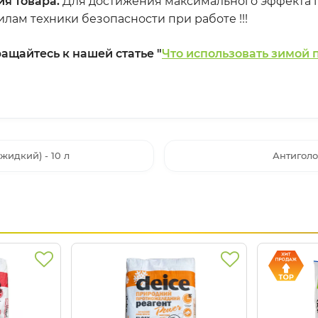
я товара.
Для достижения максимального эффекта п
лам техники безопасности при работе !!!
щайтесь к нашей статье "
Что использовать зимой п
жидкий) - 10 л
Антиголол