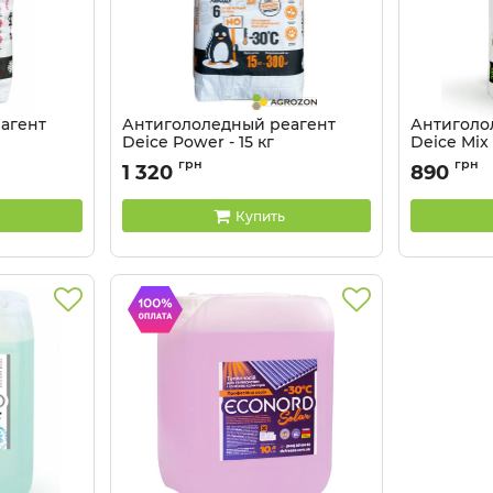
агент
Антигололедный реагент
Антиголо
Deice Power - 15 кг
Deice Mix 
Артикул:
4104152
Артикул:
410
грн
грн
1 320
890
Купить