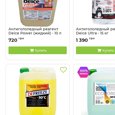
Антигололедный реагент
Антигололедный ре
Deice Power (жидкий) - 10 л
Deice Ultra - 15 кг
Артикул:
4104154
Артикул:
4104151
грн
грн
720
1 390
Купить
Купить