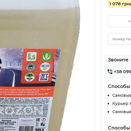
1 078 грн
Н
Номер те
Звоните
+38 095
Способы
Самовыв
Курьер 
Самовыв
Способы