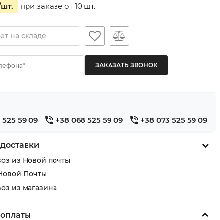
/шт.
при заказе от
10
шт.
ет на складе
лефона*
 525 59 09
+38 068 525 59 09
+38 073 525 59 09
 доставки
оз из Новой почты
Новой Почты
оз из магазина
 оплаты