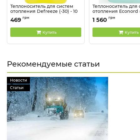
Теплоноситель для систем
Теплоноситель для 
отопления Defreeze (-30) - 10
отопления Econord (-
л
грн
грн
469
1 560
Купить
Купить
Рекомендуемые статьи
Новости
Статьи