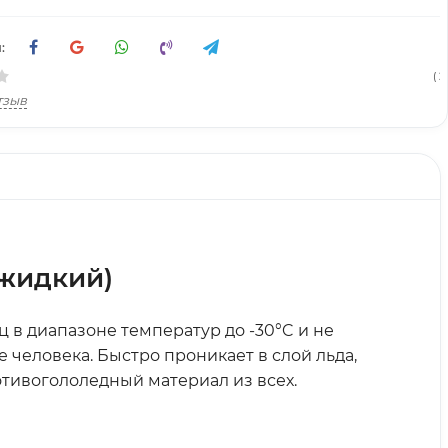
:
( 2
тзыв
(жидкий)
в диапазоне температур до -30°C и не
 человека. Быстро проникает в слой льда,
отивогололедный материал из всех.