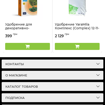
Удобрение для
Удобрение YaraMila
декоративно-
Комплекс (Complex) 12-11-
лиственных Весна-Лето
18 - 25 кг
грн
грн
YaraMila - 1 кг
399
2 129
Артикул:
3203141
Артикул:
3303121
КОНТАКТЫ
О МАГАЗИНЕ
КАТАЛОГ ТОВАРОВ
ПОДПИСКА