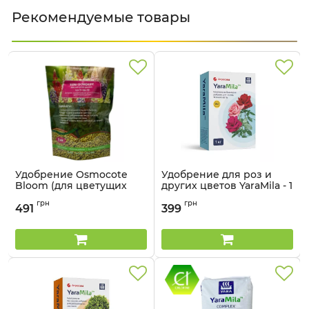
Рекомендуемые товары
Удобрение Osmocote
Удобрение для роз и
Bloom (для цветущих
других цветов YaraMila - 1
растений) ICL - 1 кг
кг
грн
грн
491
399
Артикул:
33015017
Артикул:
3303112