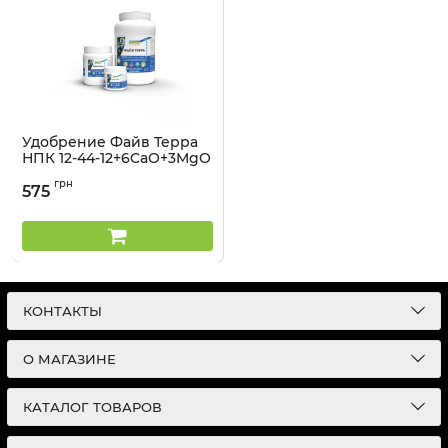
Удобрение Файв Терра
НПК 12-44-12+6CaO+3MgO
+ TE Lima - 1 кг
грн
575
Артикул:
32041345
КОНТАКТЫ
О МАГАЗИНЕ
КАТАЛОГ ТОВАРОВ