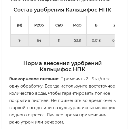
Состав удобрения Кальцифос НПК
(N)
Р2О5
CaO
MgO
В
Zn
9
64
11
53,9
0,018
0.56
Н
орма внесения удобрений
Кальцифос НПК
Внекорневое питание:
Применять 2 - 5 кг/га за
одну обработку. Всегда используйте достаточное
количество воды, чтобы гарантировать полное
покрытие листьев. Не применять во время очень
жаркой погоды или на культурах, испытывающих
водного стресса. Лучшее время применения -
рано утром или вечером.