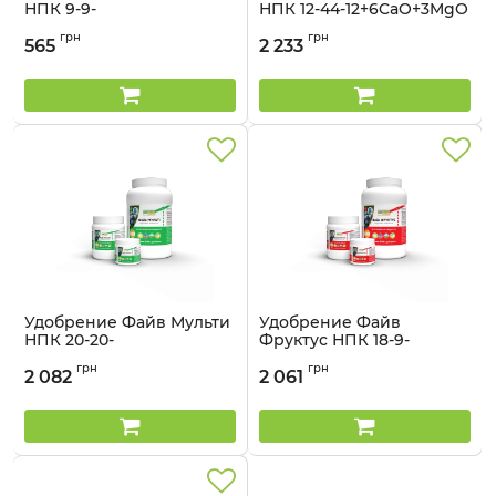
НПК 9-9-
НПК 12-44-12+6CaO+3MgO
39+6,6MgO+54SO3 + TE
+ TE Lima - 5 кг
грн
грн
Lima - 1 кг
565
2 233
Артикул:
32041360
Артикул:
32041341
Удобрение Файв Мульти
Удобрение Файв
НПК 20-20-
Фруктус НПК 18-9-
20+6CaO+3MgO+TE - 5 кг
36+6CaO+3MgO+TE - 5 кг
грн
грн
2 082
2 061
Артикул:
32041359
Артикул:
32041358