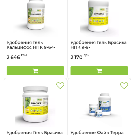
Удобрения Гель
Удобрения Гель Брасика
Кальцифос НПК 9-64-
НПК 9-9-
0+11CaO+1MgO + TE Lima -
39+6,6MgO+54SO3 + TE
грн
грн
5 кг
Lima - 5 кг
2 646
2 170
Артикул:
32041343
Артикул:
32041342
Удобрения Гель Брасика
Удобрение Файв Терра