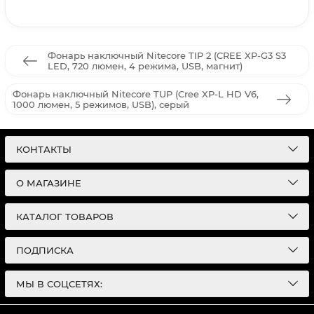
Фонарь наключный Nitecore TIP 2 (CREE XP-G3 S3
LED, 720 люмен, 4 режима, USB, магнит)
Фонарь наключный Nitecore TUP (Cree XP-L HD V6,
1000 люмен, 5 режимов, USB), серый
КОНТАКТЫ
О МАГАЗИНЕ
КАТАЛОГ ТОВАРОВ
ПОДПИСКА
МЫ В СОЦСЕТЯХ: