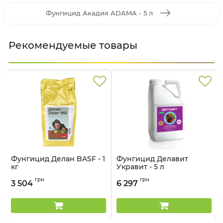
Фунгицид Акадия ADAMA - 5 л
Рекомендуемые товары
Фунгицид Делан BASF - 1
Фунгицид Делавит
кг
Укравит - 5 л
Артикул:
1205010
Артикул:
1203507
грн
грн
3 504
6 297