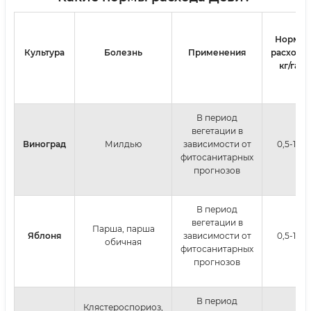
Норма
Культура
Болезнь
Применения
расхода,
кг/га.
В период
вегетации в
Виноград
Милдью
зависимости от
0,5-1,0
фитосанитарных
прогнозов
В период
вегетации в
Парша, парша
Яблоня
зависимости от
0,5-1,0
обичная
фитосанитарных
прогнозов
В период
Клястероспориоз,