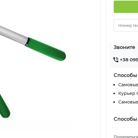
Номер те
Звоните
+38 095
Способы
Самовыв
Курьер 
Самовыв
Способы
Поделиться