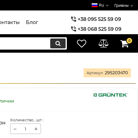
Ru
Гривны
+38 095 525 59 09
онтакты
Блог
+38 068 525 59 09
+38 073 525 59 09
0
295203470
Артикул:
аличии
Количество
, шт
:
рн
−
+