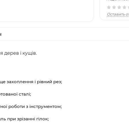
Оставить о
ы
я дерев і кущів.
ще захоплення і рівний рез;
тованої сталі;
ної роботи з інструментом;
 при зрізанні гілок;