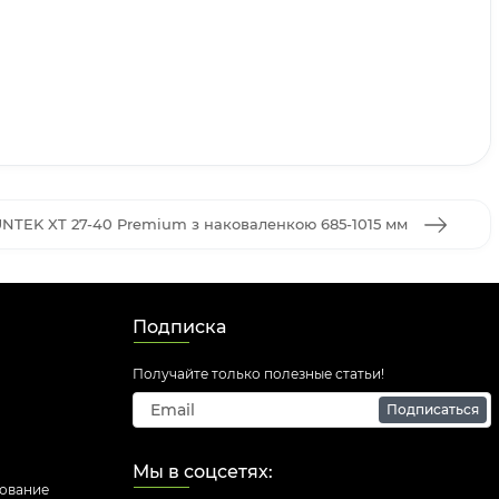
UNTEK XT 27-40 Premium з наковаленкою 685-1015 мм
Подписка
Получайте только полезные статьи!
Подписаться
Мы в соцсетях:
дование