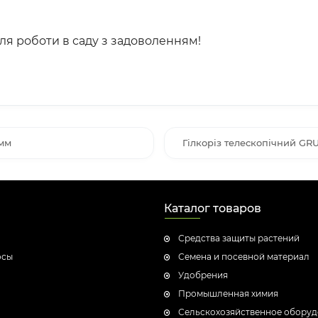
 для роботи в саду з задоволенням!
 мм
Гілкоріз телескопічний GR
Каталог товаров
Средства защиты растений
осы
Семена и посевной материал
Удобрения
Промышленная химия
Сельскохозяйственное обору