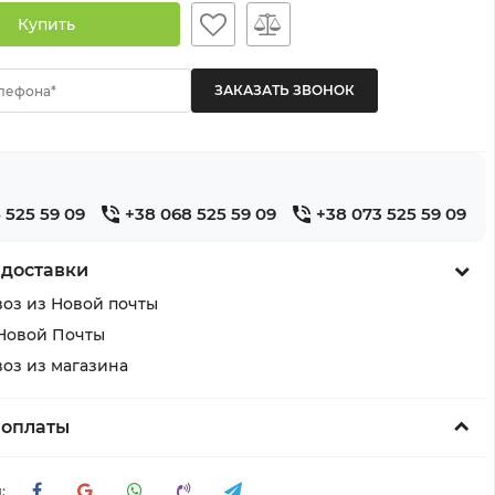
Купить
лефона*
 525 59 09
+38 068 525 59 09
+38 073 525 59 09
 доставки
оз из Новой почты
Новой Почты
оз из магазина
 оплаты
: