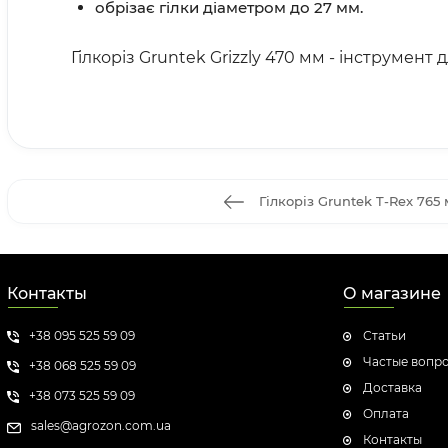
обрізає гілки діаметром до 27 мм.
Гілкоріз Gruntek Grizzly 470 мм - інструмент
Гілкоріз Gruntek T-Rex 765
Контакты
О магазине
+38 095 525 59 09
Статьи
Частые вопр
+38 068 525 59 09
Доставка
+38 073 525 59 09
Оплата
sales@agrozon.com.ua
Контакты