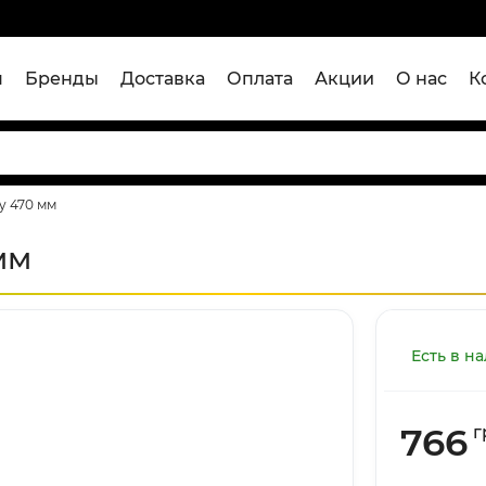
я
Бренды
Доставка
Оплата
Акции
О нас
К
ly 470 мм
мм
Есть в н
766
г