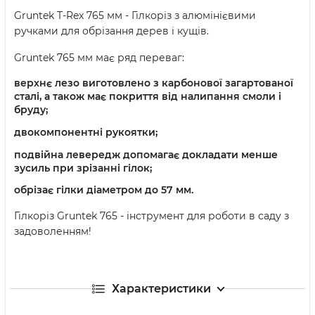
Gruntek T-Rex 765 мм - Гілкоріз з алюмінієвими
ручками для обрізання дерев і кущів.
Gruntek 765 мм має ряд переваг:
верхнє лезо виготовлено з карбонової загартованої
сталі, а також має покриття від налипання смоли і
бруду;
двокомпонентні рукоятки;
подвійна левередж допомагає докладати менше
зусиль при зрізанні гілок;
обрізає гілки діаметром до 57 мм.
Гілкоріз Gruntek 765 - інструмент для роботи в саду з
задоволенням!
Характеристики