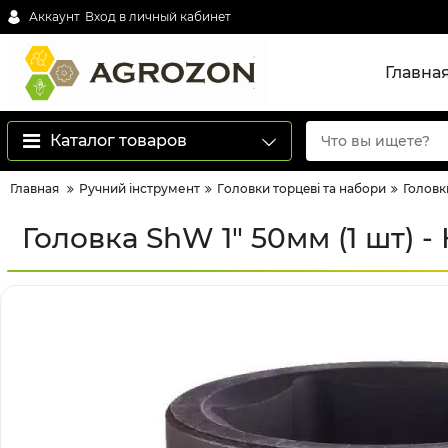
Аккаунт
Вход в личный кабинет
Главна
Каталог товаров
Главная
Ручний інструмент
Гoлoвки тopцeві тa нaбopи
Головки
Головка ShW 1" 50мм (1 шт) -