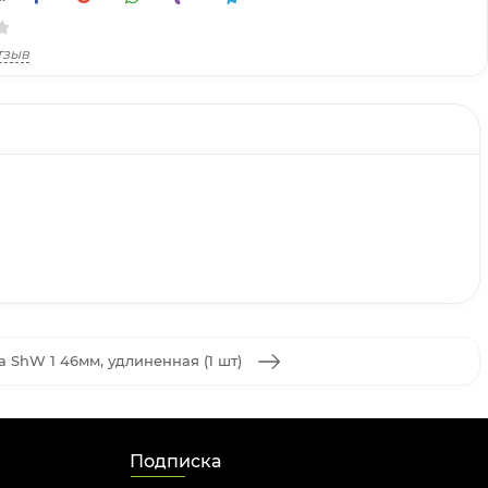
тзыв
а ShW 1 46мм, удлиненная (1 шт)
Подписка