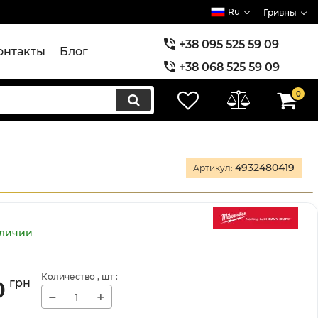
Ru
Гривны
+38 095 525 59 09
онтакты
Блог
+38 068 525 59 09
+38 073 525 59 09
0
4932480419
Артикул:
аличии
Количество
, шт
:
0
грн
−
+