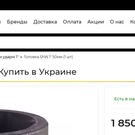
я
Бренды
Доставка
Оплата
Акции
О нас
К
 ударні 1"
Головка ShW 1" 50мм (1 шт)
 Купить в Украине
Есть в н
1 85