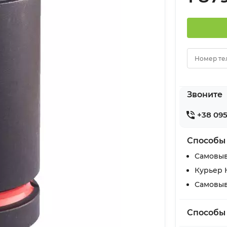
Номер те
Звоните
+38 095
Способы
Самовыв
Курьер 
Самовыв
Способы