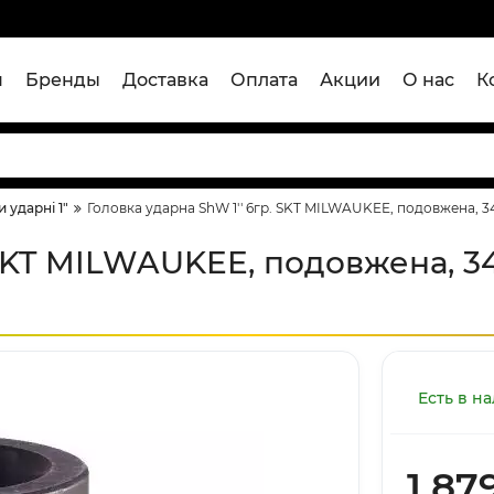
я
Бренды
Доставка
Оплата
Акции
О нас
К
 ударні 1"
Головка ударна ShW 1'' 6гр. SKT MILWAUKEE, подовжена, 
 SKT MILWAUKEE, подовжена, 3
Есть в н
1 87