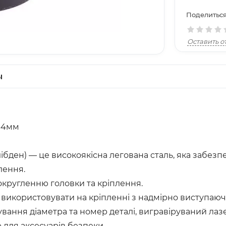
Поделиться
Оставить о
ы
 34мм
н) — це високоякісна легована сталь, яка забезпечу
лення.
округленню головки та кріплення.
використовувати на кріпленні з надмірно виступаю
ання діаметра та номер деталі, вигравіруваний лазе
 для аксесуарів безпеки.