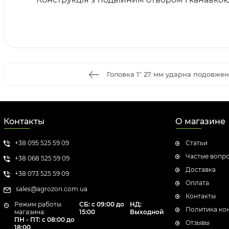
Головка 1" 27 мм ударна подовжен
Контакты
О магазине
+38 095 525 59 09
Статьи
Частые вопр
+38 068 525 59 09
Доставка
+38 073 525 59 09
Оплата
sales@agrozon.com.ua
Контакты
Режим работы
СБ: с 09:00 до
НД:
Политика ко
магазина:
15:00
Выходной
ПН - ПТ: с 08:00 до
Отзывы
18:00