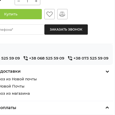
−
+
Купить
лефона*
 525 59 09
+38 068 525 59 09
+38 073 525 59 09
 доставки
оз из Новой почты
Новой Почты
оз из магазина
 оплаты