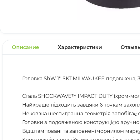
Описание
Характеристики
Отзыв
Головка ShW 1'' SKT MILWAUKEE подовжена,
Сталь SHOCKWAVE™ IMPACT DUTY (хром-молібде
Найкраще підходить завдяки 6 точкам захоп
Нековзка шестигранна геометрія запобігає 
Головки з подовженою конструкцією зручно 
Відштамповані та заповнені чорнилом маркув
Конструкція з подвійним отвором і канавкою