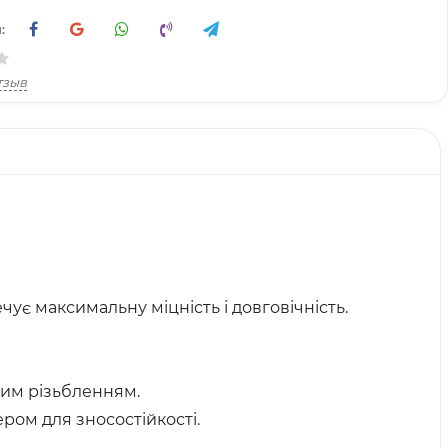
:
тзыв
є максимальну міцність і довговічність.
чим різьбленням.
ром для зносостійкості.