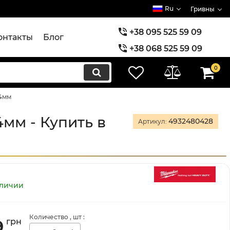
Ru
Гривны
+38 095 525 59 09
онтакты
Блог
+38 068 525 59 09
+38 073 525 59 09
0
34мм
4мм - Купить в
4932480428
Артикул:
аличии
Количество
, шт
:
9
грн