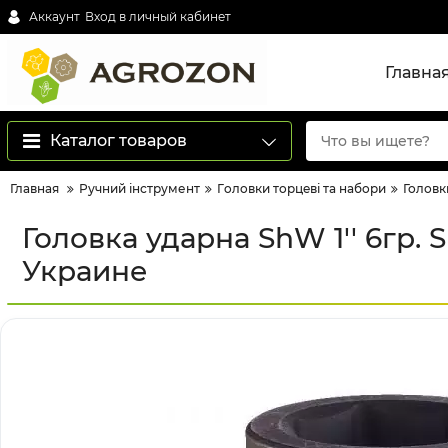
Аккаунт
Вход в личный кабинет
Главна
Каталог товаров
Главная
Ручний інструмент
Гoлoвки тopцeві тa нaбopи
Головки
Головка ударна ShW 1'' 6гр.
Украине