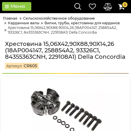
0
Меню
Главная
Сельскохозяйственное оборудование
Карданные валы
Вилки, трубы, крестовины для карданов
Хрестовина 15,06Х42,90Х88,90Х14,26 (18AP004147, 258854A2,
93326C1, 84355363CNH, 229108A1) Della Concordia
Хрестовина 15,06Х42,90Х88,90Х14,26
(18AP004147, 258854A2, 93326C1,
84355363CNH, 229108A1) Della Concordia
CR605
Артикул: