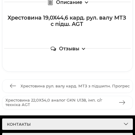
Описание
Хрестовина 19,0Х44,6 кард. рул. валу МТЗ
с підш. AGT
Отзывы
Хрестовина рул. валу кард. МТЗ з підшипн. Прогрес
Хрестовина 22,0Х54,0 аналог GKN U138, імп. с/г
техніка AGT
КОНТАКТЫ