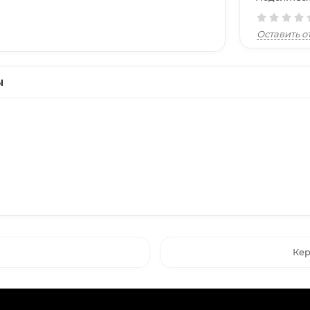
Оставить о
ы
Кер