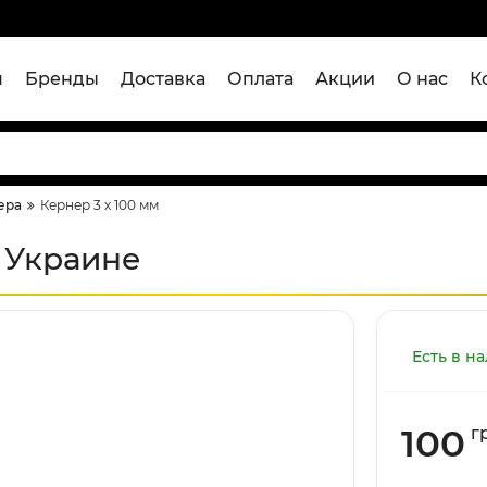
я
Бренды
Доставка
Оплата
Акции
О нас
К
ера
Кернер 3 х 100 мм
в Украине
Есть в н
100
г