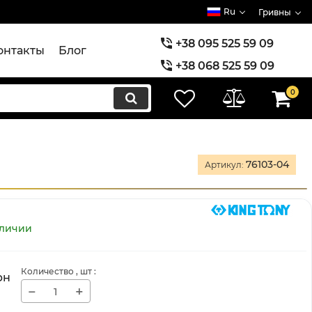
Ru
Гривны
+38 095 525 59 09
онтакты
Блог
+38 068 525 59 09
+38 073 525 59 09
0
76103-04
Артикул:
аличии
Количество
, шт
:
рн
−
+