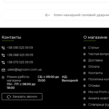
Ключ накидний силовий ударний
Контакты
О магазине
+38 095 525 59 09
Статьи
Частые вопр
+38 068 525 59 09
Доставка
+38 073 525 59 09
Оплата
sales@agrozon.com.ua
Контакты
Режим работы
СБ: с 09:00 до
НД:
Политика ко
магазина:
15:00
Выходной
ПН - ПТ: с 08:00 до
Отзывы
18:00
Мы на Prom.
Заказать звонок
Анкета новог
Співпраця (с