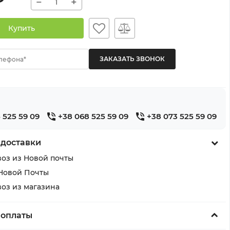
−
+
Купить
лефона*
 525 59 09
+38 068 525 59 09
+38 073 525 59 09
 доставки
оз из Новой почты
Новой Почты
оз из магазина
 оплаты