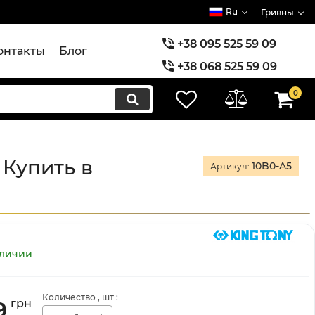
Ru
Гривны
+38 095 525 59 09
онтакты
Блог
+38 068 525 59 09
+38 073 525 59 09
0
 Купить в
10B0-A5
Артикул:
аличии
Количество
, шт
:
9
грн