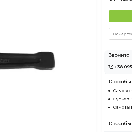
Номер те
Звоните
+38 095
Способы
Самовыв
Курьер 
Самовыв
Способы