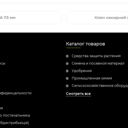
 115 мм
Ключ накидний п
Каталог товаров
Средства защиты растений
осы
Семена и посевной материал
Удобрения
Промышленная химия
Сельскохозяйственное обору
нфиденцальности
Смотреть все
ua
о постачальника
убдистрибьюція)