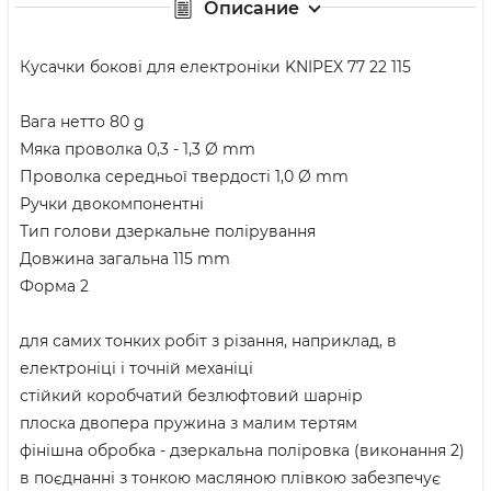
Описание
Кусачки бокові для електроніки KNIPEX 77 22 115
Вага нетто 80 g
Мяка проволка 0,3 - 1,3 Ø mm
Проволка середньої твердості 1,0 Ø mm
Ручки двокомпонентні
Тип голови дзеркальне полірування
Довжина загальна 115 mm
Форма 2
для самих тонких робіт з різання, наприклад, в
електроніці і точній механіці
стійкий коробчатий безлюфтовий шарнір
плоска двопера пружина з малим тертям
фінішна обробка - дзеркальна поліровка (виконання 2)
в поєднанні з тонкою масляною плівкою забезпечує