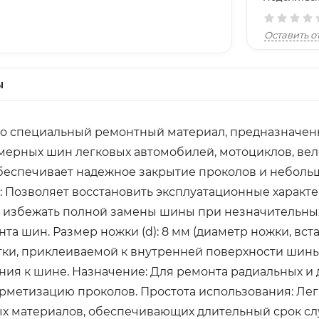
Оставить о
ы
 это специальный ремонтный материал, предназначен
ерных шин легковых автомобилей, мотоциклов, вело
беспечивает надежное закрытие проколов и небольш
: Позволяет восстановить эксплуатационные харак
т избежать полной замены шины при незначительны
нта шин. Размер ножки (d): 8 мм (диаметр ножки, вс
атки, приклеиваемой к внутренней поверхности шины
ия к шине. Назначение: Для ремонта радиальных и
метизацию проколов. Простота использования: Лег
ых материалов, обеспечивающих длительный срок сл