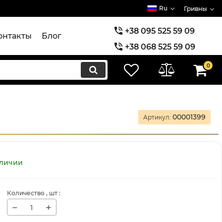
Ru
Гривны
+38 095 525 59 09
онтакты
Блог
+38 068 525 59 09
+38 073 525 59 09
0
00001399
Артикул:
аличии
Количество
, шт
:
−
+