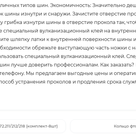
азличных типов шин. Экономичность: Значительно д
ок шины изнутри и снаружи. Зачистите отверстие п
ку грибка изнутри шины в отверстие прокола так, ч
е специальный вулканизационный клей на внутрен
мите шляпку латки к внутренней поверхности шины 
обходимости обрежьте выступающую часть ножки с 
ользовать специальный вулканизационный клей. Сле
ин лучше доверить профессионалам. Как заказать? 
 телефону. Мы предлагаем выгодные цены и оператив
пособ устранения проколов и продления срока слу
.211/212/218 (комплект-8шт)
Кольцо фто