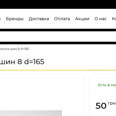
я
Бренды
Доставка
Оплата
Акции
О нас
К
монта шин 8 d=165
шин 8 d=165
Есть в н
50
грн