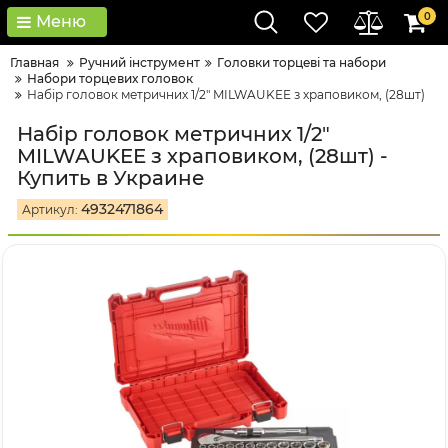
0
Меню
Главная
Ручний інструмент
Гoлoвки тopцeві тa нaбopи
Набори торцевих головок
Набір головок метричних 1/2" MILWAUKEE з храповиком, (28шт)
Набір головок метричних 1/2"
MILWAUKEE з храповиком, (28шт) -
Купить в Украине
4932471864
Артикул: