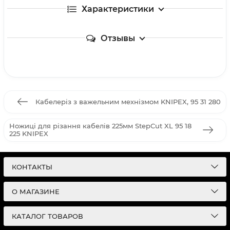
Характеристики
Отзывы
Кабелеріз з важельним мехнізмом KNIPEX, 95 31 280
Ножиці для різання кабелів 225мм StepCut XL 95 18
225 KNIPEX
КОНТАКТЫ
О МАГАЗИНЕ
КАТАЛОГ ТОВАРОВ