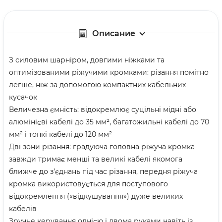
Описание
З силовим шарніром, довгими ніжками та
оптимізованими ріжучими кромками: різання помітно
легше, ніж за допомогою компактних кабельних
кусачок
Величезна ємність: відокремлює суцільні мідні або
алюмінієві кабелі до 35 мм², багатожильні кабелі до 70
мм² і тонкі кабелі до 120 мм²
Дві зони різання: градуюча головна ріжуча кромка
завжди тримає менші та великі кабелі якомога
ближче до з’єднань під час різання, передня ріжуча
кромка використовується для поступового
відокремлення («відкушування») дуже великих
кабелів
Зручне керування однією і двома руками навіть із