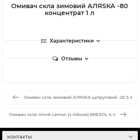
Омивач скла зимовий АЛЯSКА -80
концентрат 1 л
Характеристики
Отзывы
Омивач скла зимовий АЛЯSКА цитрусовий -20 5 л
Омивач скла літній Lemon (з лійкою) BREXOL 4 л
КОНТАКТЫ