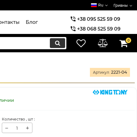
Ru
Гривны
+38 095 525 59 09
онтакты
Блог
+38 068 525 59 09
+38 073 525 59 09
0
2221-04
Артикул:
аличии
Количество
, шт
:
−
+