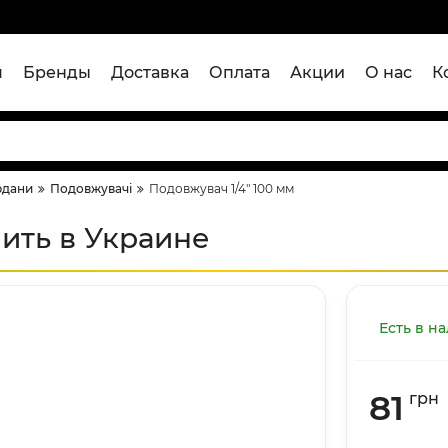
я
Бренды
Доставка
Оплата
Акции
О нас
К
рдани
Подовжувачі
Подовжувач 1/4" 100 мм
пить в Украине
Есть в н
81
грн