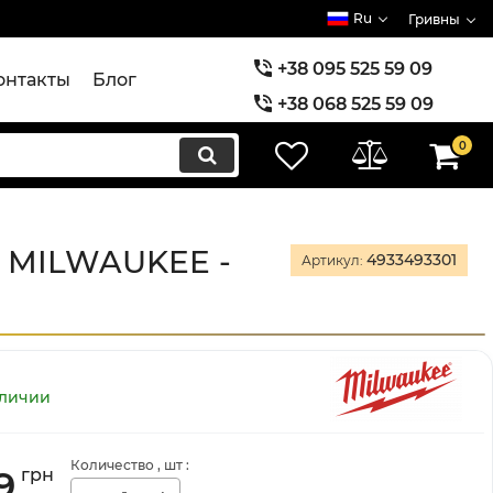
Ru
Гривны
+38 095 525 59 09
онтакты
Блог
+38 068 525 59 09
+38 073 525 59 09
0
3 MILWAUKEE -
4933493301
Артикул:
аличии
Количество
, шт
:
9
грн