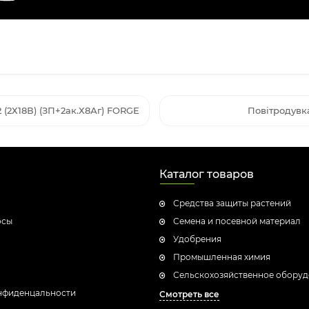
(2Х18В) (ЗП+2ак.Х8Аг) FORGE
Повітродувк
Каталог товаров
Средства защиты растений
осы
Семена и посевной материал
Удобрения
Промышленная химия
Сельскохозяйственное обору
нфиденцальности
Смотреть все