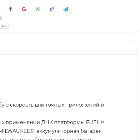
:
тзыв
бую скорость для точных приложений и
чных применений ДНК платформы FUEL™
MILWAUKEE®, аккумуляторная батарея
ь, время работы и долговечность.