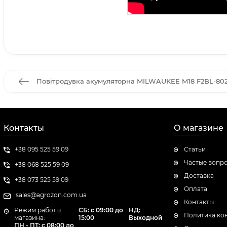
Повітродувка акумуляторна MILWAUKEE M18 F2BL-802 
Контакты
О магазине
+38 095 525 59 09
Статьи
Частые вопр
+38 068 525 59 09
Доставка
+38 073 525 59 09
Оплата
sales@agrozon.com.ua
Контакты
Режим работы
СБ: с 09:00 до
НД:
Политика ко
магазина:
15:00
Выходной
ПН - ПТ: с 08:00 до