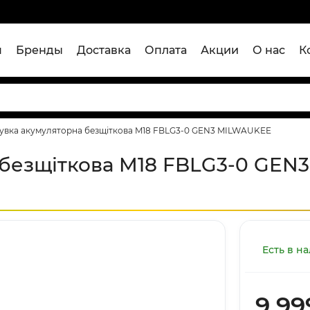
я
Бренды
Доставка
Оплата
Акции
О нас
К
увка акумуляторна безщіткова M18 FBLG3-0 GEN3 MILWAUKEE
 безщіткова M18 FBLG3-0 GEN
Есть в н
9 99