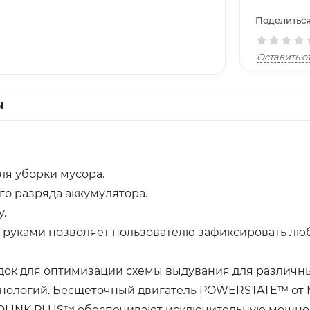
Поделиться
Оставить о
ы
для уборки мусора.
его разряда аккумулятора.
у.
 руками позволяет пользователю зафиксировать лю
адок для оптимизации схемы выдувания для разли
хнологий. Бесщеточный двигатель POWERSTATE™ от 
LINK PLUS™ обеспечивают исключительную мощност