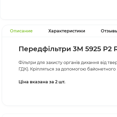
Описание
Характеристики
Отзыв
Передфільтри 3М 5925 Р2 
Фільтри для захисту органів дихання від тве
ГДК). Кріпляться за допомогою байонетного з’
Ціна вказана за 2 шт.