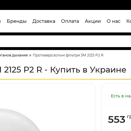
я
Бренды
Доставка
Оплата
Акции
О нас
К
рганов дыхания
Протиаерозольні фільтри 3М 2125 Р2 R
2125 Р2 R - Купить в Украине
Есть в н
553
г