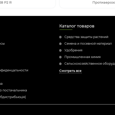
28 Р2 R
Протиаерозо
Каталог товаров
Средства защиты растений
осы
Семена и посевной материал
Удобрения
Промышленная химия
Сельскохозяйственное обору
нфиденцальности
Смотреть все
ua
о постачальника
убдистрибьюція)