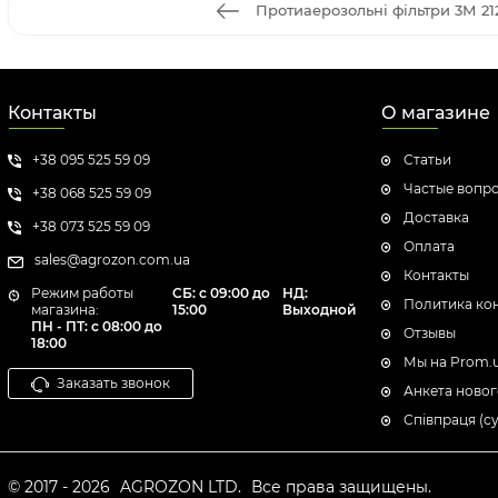
Протиаерозольні фільтри 3М 21
Контакты
О магазине
+38 095 525 59 09
Статьи
Частые вопр
+38 068 525 59 09
Доставка
+38 073 525 59 09
Оплата
sales@agrozon.com.ua
Контакты
Режим работы
СБ: с 09:00 до
НД:
Политика ко
магазина:
15:00
Выходной
ПН - ПТ: с 08:00 до
Отзывы
18:00
Мы на Prom.
Заказать звонок
Анкета новог
Співпраця (с
© 2017 - 2026
AGROZON LTD.
Все права защищены.