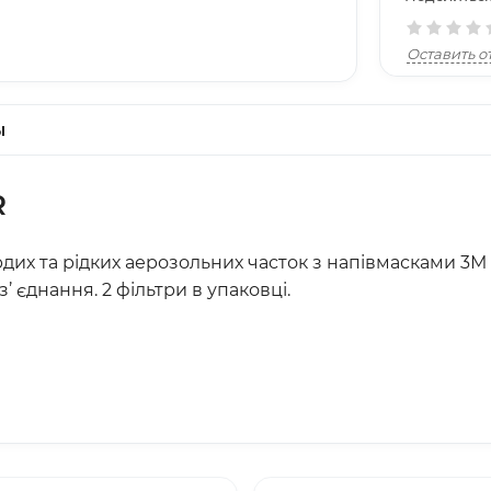
Оставить о
ы
R
рдих та рідких аерозольних часток з напівмасками 3М 
 єднання. 2 фільтри в упаковці.