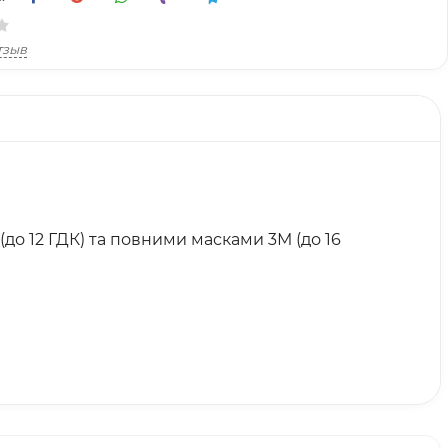
тзыв
(до 12 ГДК) та повними масками 3М (до 16