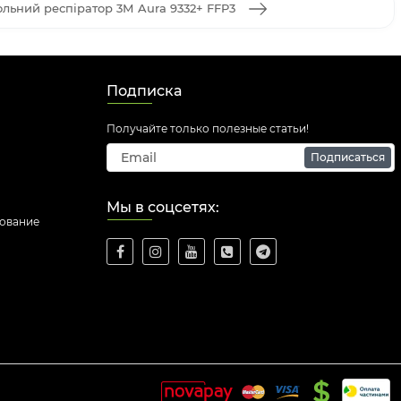
льний респіратор 3М Aura 9332+ FFP3
Подписка
Получайте только полезные статьи!
Подписаться
Мы в соцсетях:
дование