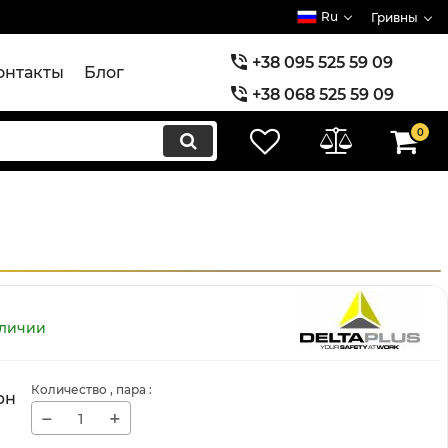
Ru
Гривны
+38 095 525 59 09
онтакты
Блог
+38 068 525 59 09
+38 073 525 59 09
0
аличии
Количество
, пара
:
рн
−
+