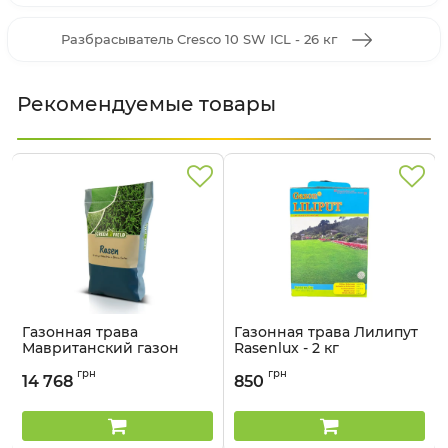
Разбрасыватель Cresco 10 SW ICL - 26 кг
Рекомендуемые товары
Газонная трава
Газонная трава Лилипут
Мавританский газон
Rasenlux - 2 кг
Greenfield Feldsaaten
Артикул:
2101809
грн
грн
Freudenberger - 10 кг
14 768
850
Артикул:
21021021