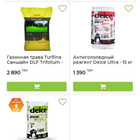
Газонная трава Turfline
Антигололедный
Саншайн DLF Trifolium -
реагент Deice Ultra - 15 кг
7,5 кг
Артикул:
4104151
грн
грн
2 890
1 390
Артикул:
2109044