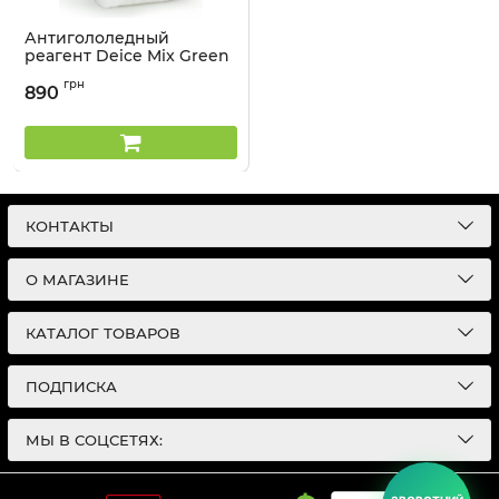
Антигололедный
реагент Deice Mix Green
- 15 кг
грн
890
Артикул:
4104153
КОНТАКТЫ
О МАГАЗИНЕ
КАТАЛОГ ТОВАРОВ
ПОДПИСКА
МЫ В СОЦСЕТЯХ: