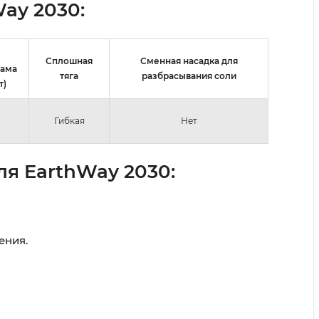
ay 2030:
Сплошная
Сменная насадка для
рама
тяга
разбрасывания соли
т)
Гибкая
Нет
я EarthWay 2030:
ения.