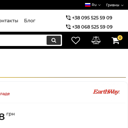
Ru
Гривны
+38 095 525 59 09
онтакты
Блог
+38 068 525 59 09
+38 073 525 59 09
0
кладе
8
грн