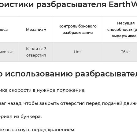
ристики разбрасывателя EarthW
Несущая
Контроль бокового
леса
Механизм
способность (
разбрасывания
выдерживае
Капли на 3
иковые
Нет
36 кг
отверстия
 использованию разбрасывател
ика скорости в нужное положение.
аг назад, чтобы закрыть отверстия перед подачей движ
риал из бункера.
е высохнуть перед хранением.