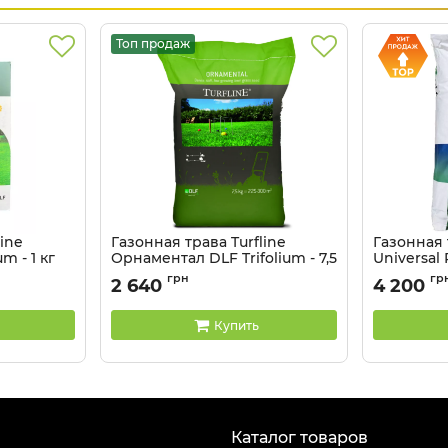
Топ продаж
ine
Газонная трава Turfline
Газонная
m - 1 кг
Орнаментал DLF Trifolium - 7,5
Universal
кг
Trifolium -
грн
гр
2 640
4 200
Артикул:
2109032
Артикул:
210
Купить
Каталог товаров