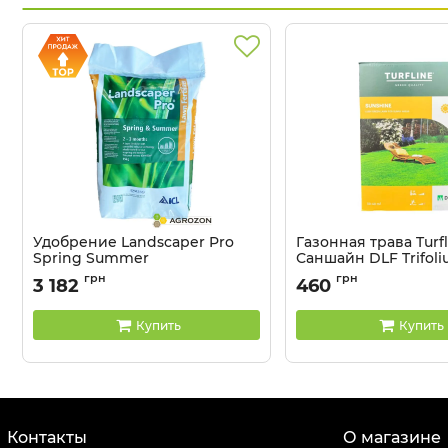
Удобрение Landscaper Pro
Газонная трава Turfl
Spring Summer
Саншайн DLF Trifoliu
20+0+7+6CaO+3MgO ICL - 15 кг
Артикул:
2109042
грн
грн
3 182
460
Артикул:
33015010
Купить
Купить
Контакты
О магазине