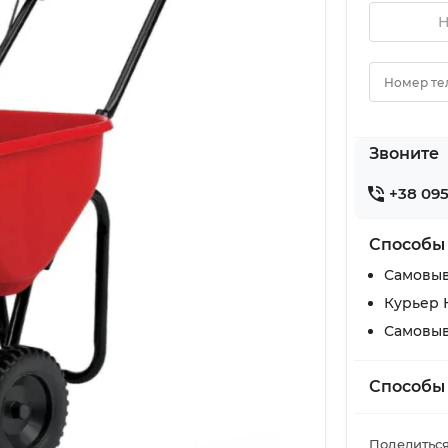
Н
Номер те
Звоните
+38 095
Способы
Самовыв
Курьер 
Самовыв
Способы
Поделиться