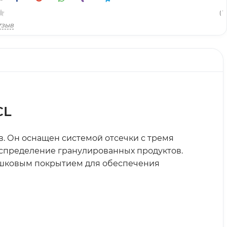
( 1
тзыв
CL
в. Он оснащен системой отсечки с тремя
спределение гранулированных продуктов.
шковым покрытием для обеспечения