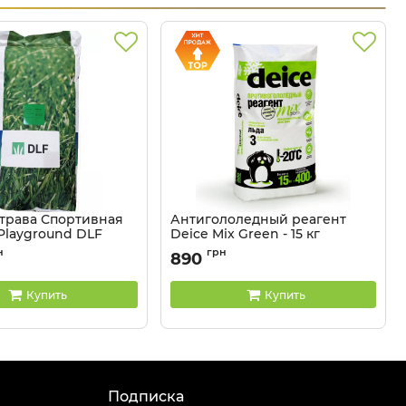
 трава Спортивная
Антигололедный реагент
 Playground DLF
Deice Mix Green - 15 кг
 20 кг
Артикул:
4104153
н
грн
890
907
Купить
Купить
Подписка