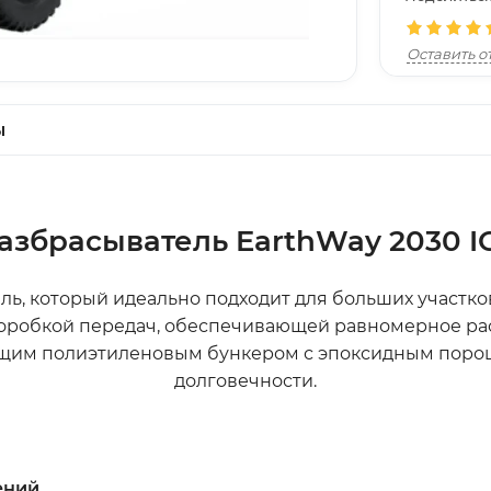
Оставить о
ы
азбрасыватель EarthWay 2030 I
ль, который идеально подходит для больших участко
 коробкой передач, обеспечивающей равномерное ра
щим полиэтиленовым бункером с эпоксидным поро
долговечности.
ений