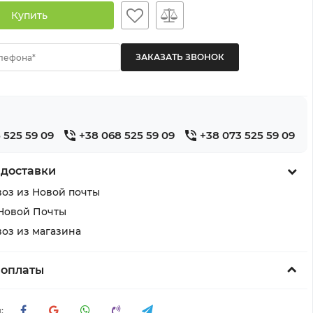
Купить
лефона*
 525 59 09
+38 068 525 59 09
+38 073 525 59 09
 доставки
оз из Новой почты
Новой Почты
оз из магазина
 оплаты
: