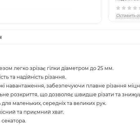
Оставить о
ы
зом легко зрізає гілки діаметром до 25 мм.
сть та надійність різання.
кі навантаження, забезпечуючи плавне різання міцни
е розкриття, що дозволяє швидше різати та знижує
для маленьких, середніх та великих рук.
існий та приємний хват.
 секатора.