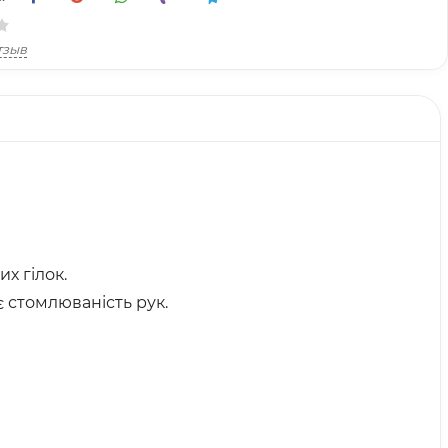
тзыв
х гілок.
 стомлюваність рук.