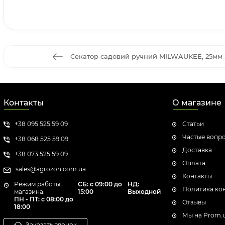
Секатор садовий ручний MILWAUKEE, 25мм 
Контакты
О магазине
+38 095 525 59 09
Статьи
Частые вопр
+38 068 525 59 09
Доставка
+38 073 525 59 09
Оплата
sales@agrozon.com.ua
Контакты
Режим работы
СБ: с 09:00 до
НД:
Политика ко
магазина:
15:00
Выходной
ПН - ПТ: с 08:00 до
Отзывы
18:00
Мы на Prom.
Заказать звонок