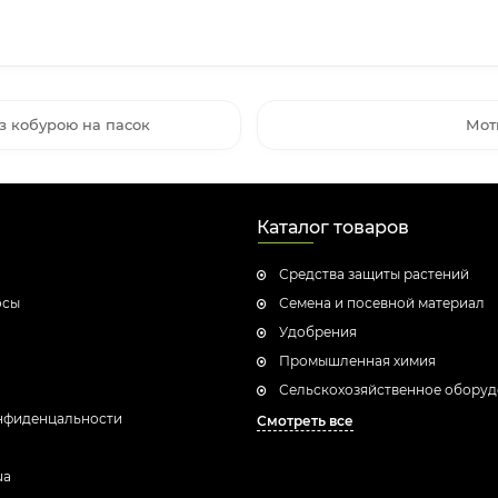
з кобурою на пасок
Мот
Каталог товаров
Средства защиты растений
осы
Семена и посевной материал
Удобрения
Промышленная химия
Сельскохозяйственное обору
нфиденцальности
Смотреть все
ua