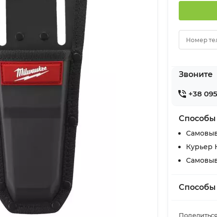
Номер те
Звоните
+38 095
Способы
Самовыв
Курьер 
Самовыв
Способы
Поделиться