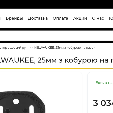
я
Бренды
Доставка
Оплата
Акции
О нас
К
атор садовий ручний MILWAUKEE, 25мм з кобурою на пасок
LWAUKEE, 25мм з кобурою на 
Есть в н
3 03