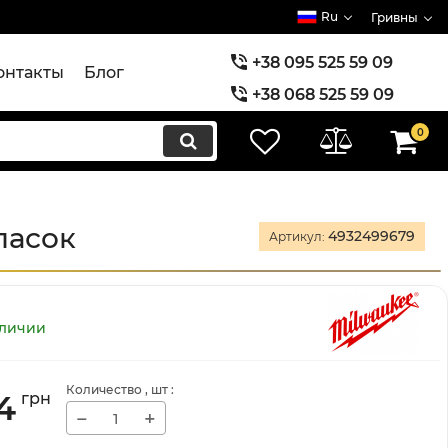
Ru
Гривны
+38 095 525 59 09
онтакты
Блог
+38 068 525 59 09
+38 073 525 59 09
0
пасок
4932499679
Артикул:
аличии
Количество
, шт
:
4
грн
−
+