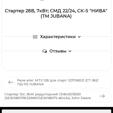
Стартер 28В, 7кВт; СМД 22/24, СК-5 "НИВА"
(ТМ JUBANA)
Характеристики
Отзывы
Реле втяг. МТЗ 12В для старт. 123708021 (CT-362/
ПД-10) JUBANA
Стартер 12V, 5kW редукторний JD8430/8530
(SE501867/RE529661/SE501867/S-80434) John Deere