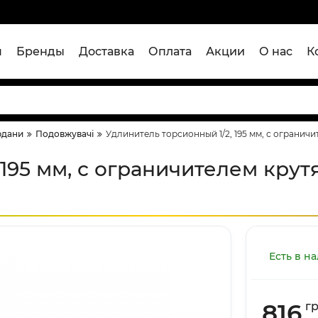
я
Бренды
Доставка
Оплата
Акции
О нас
К
рдани
Подовжувачі
Удлинитель торсионный 1/2, 195 мм, с огранич
 195 мм, с ограничителем кру
Есть в н
816
г