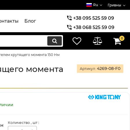
Ru
Гривны
+38 095 525 59 09
онтакты
Блог
+38 068 525 59 09
+38 073 525 59 09
0
ителем крутящего момента 150 Нм
тящего момента
4269-08-F0
Артикул:
аличии
Количество
, шт
:
рн