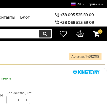
Ru
Гривны
+38 095 525 59 09
онтакты
Блог
+38 068 525 59 09
+38 073 525 59 09
0
14312015
Артикул:
аличии
Количество
, шт
:
рн
−
+