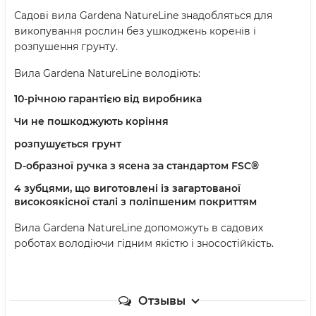
Садові вила Gardena NatureLine знадобляться для
викопування рослин без ушкоджень коренів і
розпушення грунту.
Вила Gardena NatureLine володіють:
10-річною гарантією від виробника
Чи не пошкоджують коріння
розпушується грунт
D-образної ручка з ясена за стандартом FSC®
4 зубцями, що виготовлені із загартованої
високоякісної сталі з поліпшеним покриттям
Вила Gardena NatureLine допоможуть в садових
роботах володіючи гідним якістю і зносостійкість.
Отзывы