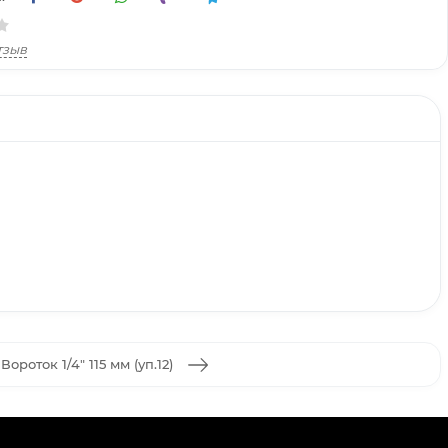
тзыв
Вороток 1/4" 115 мм (уп.12)