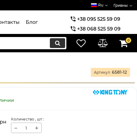
Ru
Гривны
+38 095 525 59 09
онтакты
Блог
+38 068 525 59 09
+38 073 525 59 09
0
6581-12
Артикул:
аличии
Количество
, шт
:
грн
−
+