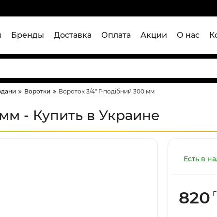
я
Бренды
Доставка
Оплата
Акции
О нас
К
рдани
Воротки
Вороток 3/4" Г-подібний 300 мм
 мм - Купить в Украине
Есть в н
820