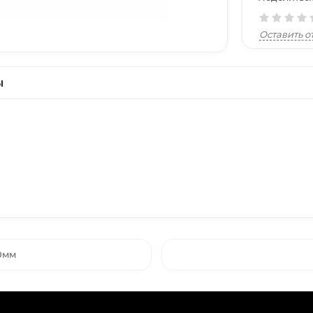
Оставить о
ы
0мм